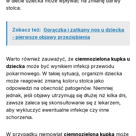
w diecie dziecka może wpływać na zmianę barwy
stolca.
Zobacz też:
Gorączka i zatkany nos u dziecka
- pierwsze objawy przeziębienia
Warto również zauważyć, że
ciemnozielona kupka u
dziecka
może być wynikiem infekcji przewodu
pokarmowego. W takiej sytuacji, organizm dziecka
może reagować zmianą koloru stolca jako
odpowiedzi na obecność patogenów. Niemniej
jednak, jeśli objawy utrzymują się dłużej niż kilka dni,
zawsze zaleca się skonsultowanie się z lekarzem,
aby wykluczyć ewentualne infekcje czy inne
schorzenia.
W przypadku niemowląt
ciemnozielona kupka
może