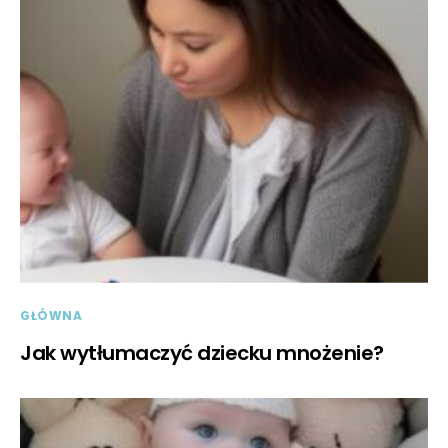
GŁÓWNA
Jak wytłumaczyć dziecku mnożenie?