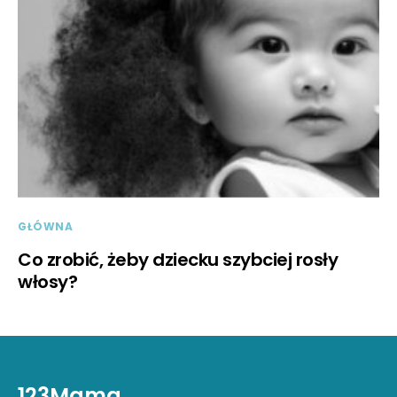
GŁÓWNA
Co zrobić, żeby dziecku szybciej rosły
włosy?
123Mama