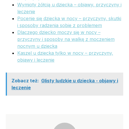
Wymioty żółcią u dziecka – objawy, przyczyny i
leczenie
Pocenie się dziecka w nocy – przyczyny, skutki
i sposoby radzenia sobie z problemem
Dlaczego dziecko moczy się w nocy –
przyczyny i sposoby na walkę z moczeniem
nocnym u dziecka
Kaszel u dziecka tylko w nocy – przyczyny,
objawy i leczenie
Zobacz też:
Glisty ludzkie u dziecka - objawy i
leczenie