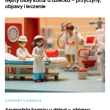
Gęsty biały katar u dziecka – przyczyny,
objawy i leczenie
CHOROBY U DZIECKA
Asymetria twarzy u dzieci – objawy,