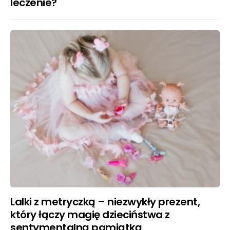
leczenie?
Lalki z metryczką – niezwykły prezent,
który łączy magię dzieciństwa z
sentymentalną pamiątką