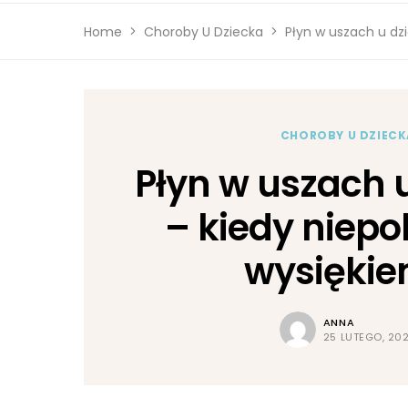
Home
Choroby U Dziecka
Płyn w uszach u dz
CHOROBY U DZIECK
Płyn w uszach 
– kiedy niepo
wysięki
ANNA
25 LUTEGO, 20