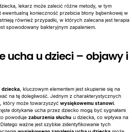
ziecka, lekarz może zalecić różne metody, w tym
t ewentualną konieczność przebicia błony bębenkowej w
nieją również przypadki, w których zalecana jest terapia
jest spowodowany bakteryjnym zapaleniem.
 ucha u dzieci – objawy i
 dziecka
, kluczowym elementem jest skupienie się na
ć na tę dolegliwość. Jednym z charakterystycznych
, który może towarzyszyć
wysiękowemu stanowi
.
ęste dotykanie ucha przez dziecko mogą być sygnałami
to powoduje
zaburzenia słuchu
u dziecka, co wpływa na
Dlatego ważne jest szybkie zidentyfikowanie tych
Leczenie
wysiękowego zapalenia ucha u dziecka
może