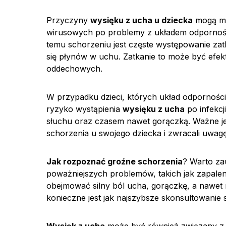
Przyczyny
wysięku z ucha u dziecka
mogą mi
wirusowych po problemy z układem odpornoś
temu schorzeniu jest częste występowanie za
się płynów w uchu. Zatkanie to może być efek
oddechowych.
W przypadku dzieci, których układ odpornościow
ryzyko wystąpienia
wysięku z ucha
po infekcj
słuchu oraz czasem nawet gorączką. Ważne jes
schorzenia u swojego dziecka i zwracali uwag
Jak rozpoznać groźne schorzenia
? Warto z
poważniejszych problemów, takich jak zapale
obejmować silny ból ucha, gorączkę, a nawet 
konieczne jest jak najszybsze skonsultowanie s