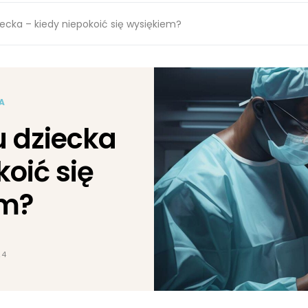
iecka – kiedy niepokoić się wysiękiem?
A
u dziecka
koić się
em?
24