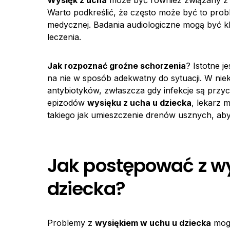
Wysięk z ucha
może być również związany z n
Warto podkreślić, że często może być to pro
medycznej. Badania audiologiczne mogą być kl
leczenia.
Jak rozpoznać groźne schorzenia
? Istotne 
na nie w sposób adekwatny do sytuacji. W ni
antybiotyków, zwłaszcza gdy infekcje są przy
epizodów
wysięku z ucha u dziecka
, lekarz 
takiego jak umieszczenie drenów usznych, aby
Jak postępować z w
dziecka?
Problemy z
wysiękiem w uchu u dziecka
mogą