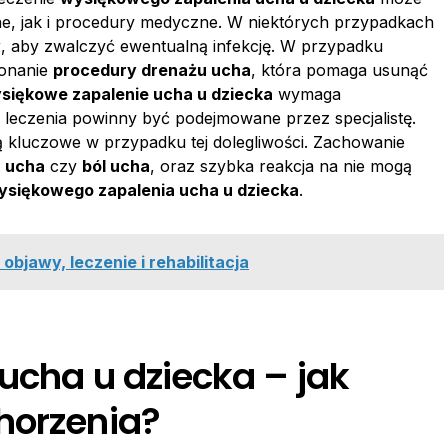
e, jak i procedury medyczne. W niektórych przypadkach
w
, aby zwalczyć ewentualną infekcję. W przypadku
konanie
procedury drenażu ucha
, która pomaga usunąć
siękowe zapalenie ucha u dziecka
wymaga
e leczenia powinny być podejmowane przez specjalistę.
ą kluczowe w przypadku tej dolegliwości. Zachowanie
z ucha
czy
ból ucha
, oraz szybka reakcja na nie mogą
ysiękowego zapalenia ucha u dziecka
.
bjawy, leczenie i rehabilitacja
ucha u dziecka – jak
horzenia?