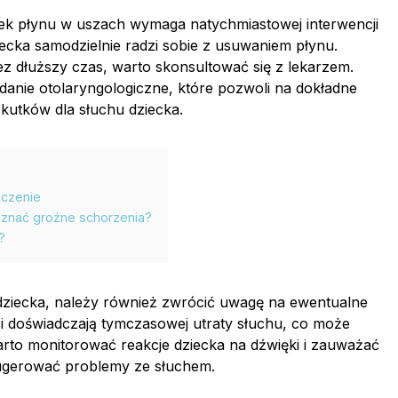
dek płynu w uszach wymaga natychmiastowej interwencji
iecka samodzielnie radzi sobie z usuwaniem płynu.
ez dłuższy czas, warto skonsultować się z lekarzem.
danie otolaryngologiczne, które pozwoli na dokładne
skutków dla słuchu dziecka.
eczenie
oznać groźne schorzenia?
?
ziecka, należy również zwrócić uwagę na ewentualne
ci doświadczają tymczasowej utraty słuchu, co może
rto monitorować reakcje dziecka na dźwięki i zauważać
ugerować problemy ze słuchem.