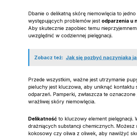
Dbanie o delikatną skórę niemowlęcia to jedn
występujących problemów jest
odparzenia u 
Aby skutecznie zapobiec temu nieprzyjemnemu z
uwzględnić w codziennej pielęgnacji.
Zobacz też:
Jak się pozbyć naczyniaka ja
Przede wszystkim, ważne jest utrzymanie pupy
pieluchy jest kluczowa, aby uniknąć kontaktu
odparzeń. Pamperki, zwłaszcza te oznaczone
wrażliwej skóry niemowlęcia.
Delikatność
to kluczowy element pielęgnacji. 
drażniących substancji chemicznych. Możesz ró
kokosowy czy oliwa z oliwek, aby nawilżyć sk