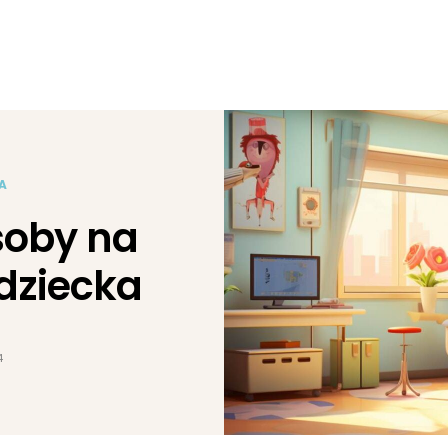
A
oby na
dziecka
4