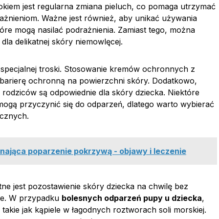
okiem jest regularna zmiana pieluch, co pomaga utrzymać
ażnieniom. Ważne jest również, aby unikać używania
óre mogą nasilać podrażnienia. Zamiast tego, można
dla delikatnej skóry niemowlęcej.
specjalnej troski. Stosowanie kremów ochronnych z
 barierę ochronną na powierzchni skóry. Dodatkowo,
 rodziców są odpowiednie dla skóry dziecka. Niektóre
 mogą przyczynić się do odparzeń, dlatego warto wybierać
icznych.
ająca poparzenie pokrzywą - objawy i leczenie
otne jest pozostawienie skóry dziecka na chwilę bez
nie. W przypadku
bolesnych odparzeń pupy u dziecka
,
akie jak kąpiele w łagodnych roztworach soli morskiej.