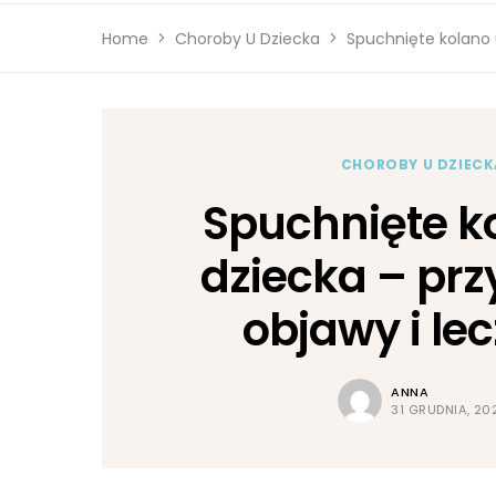
Home
Choroby U Dziecka
Spuchnięte kolano u
CHOROBY U DZIECK
Spuchnięte k
dziecka – prz
objawy i le
ANNA
31 GRUDNIA, 20