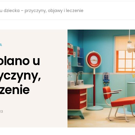
 dziecka – przyczyny, objawy i leczenie
A
olano u
yczyny,
czenie
23