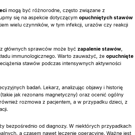
eci
mogą być różnorodne, często związane z
kupmy się na aspekcie dotyczącym
opuchniętych stawów
iem wielu czynników, w tym infekcji, urazów czy reakcji
m z głównych sprawców może być
zapalenie stawów
,
układu immunologicznego. Warto zauważyć, że
opuchnięte
eciążenia stawów podczas intensywnych aktywności
zyjnych badań. Lekarz, analizując objawy i historię
 (takie jak rezonans magnetyczny) oraz ocenić ogólny
 również rozmowa z pacjentem, a w przypadku dzieci, z
cji.
eży bezpośrednio od diagnozy. W niektórych przypadkach
alnych, a czasem nawet leczenie operacyjne. Ważne jest