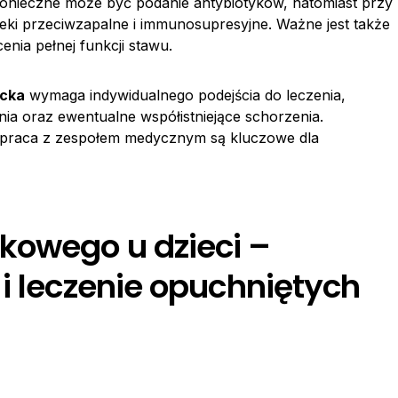
 konieczne może być podanie antybiotyków, natomiast przy
eki przeciwzapalne i immunosupresyjne. Ważne jest także
enia pełnej funkcji stawu.
ecka
wymaga indywidualnego podejścia do leczenia,
nia oraz ewentualne współistniejące schorzenia.
półpraca z zespołem medycznym są kluczowe dla
kowego u dzieci –
i leczenie opuchniętych