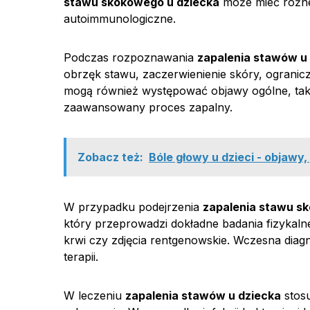
stawu skokowego u dziecka
może mieć różne 
autoimmunologiczne.
Podczas rozpoznawania
zapalenia stawów u
obrzęk stawu, zaczerwienienie skóry, ogranic
mogą również występować objawy ogólne, taki
zaawansowany proces zapalny.
Zobacz też:
Bóle głowy u dzieci - objawy
W przypadku podejrzenia
zapalenia stawu s
który przeprowadzi dokładne badania fizykalne
krwi czy zdjęcia rentgenowskie. Wczesna diag
terapii.
W leczeniu
zapalenia stawów u dziecka
stosu