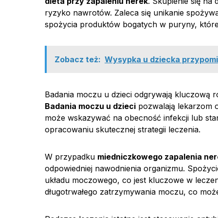
dieta przy zapaleniu nerek
. Skupienie się na 
ryzyko nawrotów. Zaleca się unikanie spożyw
spożycia produktów bogatych w puryny, któr
Zobacz też:
Wysypka u dziecka przypomin
Badania moczu u dzieci odgrywają kluczową r
Badania moczu u dzieci
pozwalają lekarzom oc
może wskazywać na obecność infekcji lub stan
opracowaniu skutecznej strategii leczenia.
W przypadku
miedniczkowego zapalenia ner
odpowiedniej nawodnienia organizmu. Spożycie
układu moczowego, co jest kluczowe w leczen
długotrwałego zatrzymywania moczu, co może s