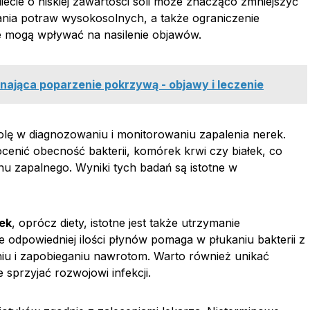
diecie o niskiej zawartości soli może znacząco zmniejszyć
ania potraw wysokosolnych, a także ograniczenie
e mogą wpływać na nasilenie objawów.
ająca poparzenie pokrzywą - objawy i leczenie
olę w diagnozowaniu i monitorowaniu zapalenia nerek.
enić obecność bakterii, komórek krwi czy białek, co
u zapalnego. Wyniki tych badań są istotne w
ek
, oprócz diety, istotne jest także utrzymanie
 odpowiedniej ilości płynów pomaga w płukaniu bakterii z
iu i zapobieganiu nawrotom. Warto również unikać
przyjać rozwojowi infekcji.