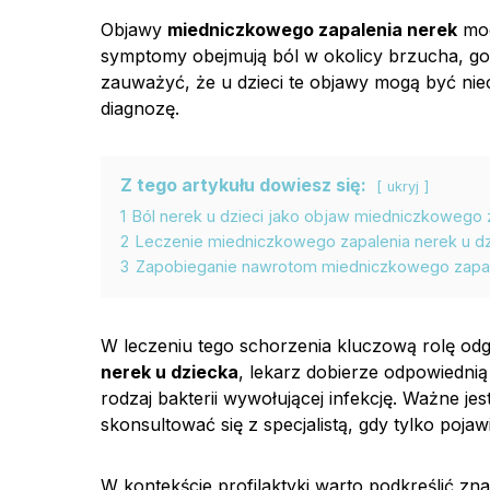
Objawy
miedniczkowego zapalenia nerek
mog
symptomy obejmują ból w okolicy brzucha, go
zauważyć, że u dzieci te objawy mogą być nie
diagnozę.
Z tego artykułu dowiesz się:
ukryj
1
Ból nerek u dzieci jako objaw miedniczkowego 
2
Leczenie miedniczkowego zapalenia nerek u dz
3
Zapobieganie nawrotom miedniczkowego zapal
W leczeniu tego schorzenia kluczową rolę od
nerek u dziecka
, lekarz dobierze odpowiednią
rodzaj bakterii wywołującej infekcję. Ważne je
skonsultować się z specjalistą, gdy tylko pojaw
W kontekście profilaktyki warto podkreślić zn