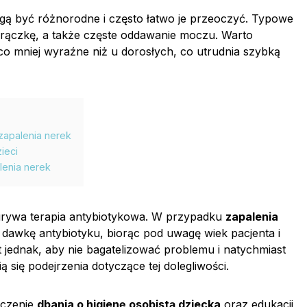
ą być różnorodne i często łatwo je przeoczyć. Typowe
rączkę, a także częste oddawanie moczu. Warto
co mniej wyraźne niż u dorosłych, co utrudnia szybką
zapalenia nerek
ieci
enia nerek
grywa terapia antybiotykowa. W przypadku
zapalenia
 dawkę antybiotyku, biorąc pod uwagę wiek pacjenta i
st jednak, aby nie bagatelizować problemu i natychmiast
ią się podejrzenia dotyczące tej dolegliwości.
aczenie
dbania o higienę osobistą dziecka
oraz edukacji