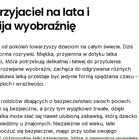
yjaciel na lata i
ija wyobraźnię
 od pokoleń towarzyszy dzieciom na całym świecie. Dziś
forma rozrywki. Miękka, przyjemna w dotyku lalka
 które potrzebują delikatnej i łatwej do przytulenia
a rozwijanie wyobraźni, zachęca do odgrywania różnych
zabawa lalką przestaje być jedynie formą spędzania czasu –
zkich i wrażliwości.
a rodziców dbających o bezpieczeństwo swoich pociech.
i są bezpieczne, a przy tym wyjątkowo trwałe, dzięki
alka może stać się nawet ulubioną zabawką, którą dziecko
edziny u znajomych. Niezależnie od wieku, lalki
oczuć się bezpiecznie, mając przy sobie swojego
źć różnorodne lalki szmaciane, które z pewnością wywołają