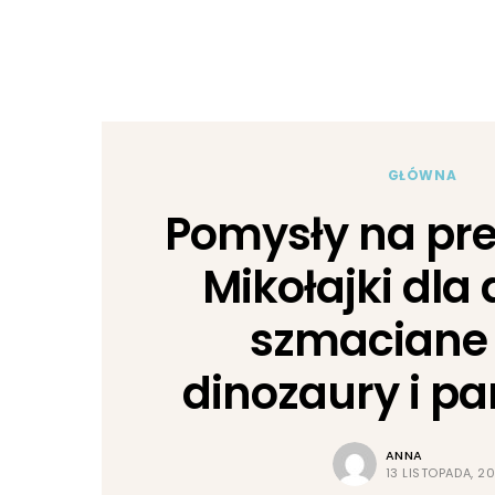
GŁÓWNA
Pomysły na pre
Mikołajki dla 
szmaciane l
dinozaury i pa
ANNA
13 LISTOPADA, 2