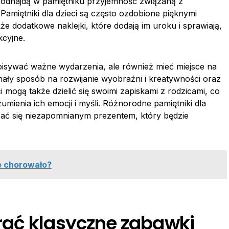
, odnajdą w pamiętniku przyjemność związaną z
miętniki dla dzieci są często ozdobione pięknymi
akże dodatkowe naklejki, które dodają im uroku i sprawiają,
kcyjne.
apisywać ważne wydarzenia, ale również mieć miejsce na
nały sposób na rozwijanie wyobraźni i kreatywności oraz
mogą także dzielić się swoimi zapiskami z rodzicami, co
umienia ich emocji i myśli. Różnorodne pamiętniki dla
azać się niezapomnianym prezentem, który będzie
e chorowało?
rać klasyczne zabawki