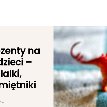
zenty na
dzieci –
alki,
miętniki
024