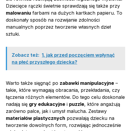
Dziecięce rączki świetnie sprawdzają się także przy
malowaniu
farbami na dużych kartkach papieru. To
doskonały sposób na rozwijanie zdolności
manualnych poprzez tworzenie własnych dzieł
sztuki.
Zobacz też:
1. jak przed poczęciem wpłynąć
na płeć przyszłego dziecka?
Warto także sięgnąć po
zabawki manipulacyjne
–
takie, które wymagają obracania, przekładania, czy
łączenia różnych elementów. Do tego celu doskonale
nadają się
gry edukacyjne
i
puzzle
, które angażują
zarówno palce, jak i umysł malucha. Zestawy
materiałów plastycznych
pozwalają dziecku na
tworzenie dowolnych form, rozwijając jednocześnie