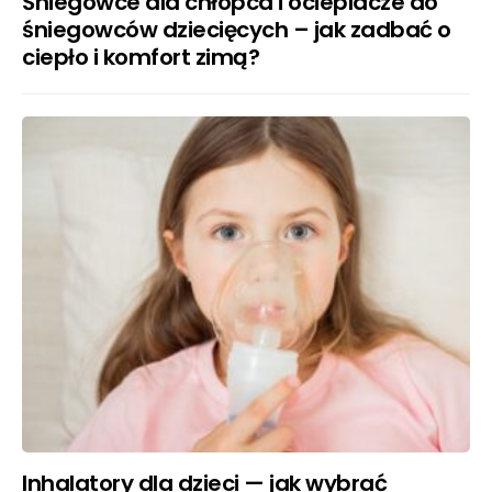
Śniegowce dla chłopca i ocieplacze do
śniegowców dziecięcych – jak zadbać o
ciepło i komfort zimą?
Inhalatory dla dzieci — jak wybrać