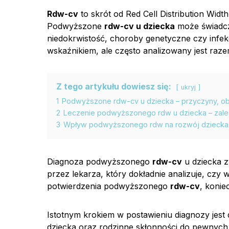
Rdw-cv
to skrót od Red Cell Distribution Wid
Podwyższone
rdw-cv u dziecka
może świadcz
niedokrwistość, choroby genetyczne czy infe
wskaźnikiem, ale często analizowany jest raze
Z tego artykułu dowiesz się:
ukryj
1
Podwyższone rdw-cv u dziecka – przyczyny, ob
2
Leczenie podwyższonego rdw u dziecka – zalece
3
Wpływ podwyższonego rdw na rozwój dziecka i
Diagnoza podwyższonego
rdw-cv
u dziecka z
przez lekarza, który dokładnie analizuje, czy
potwierdzenia podwyższonego
rdw-cv
, konie
Istotnym krokiem w postawieniu diagnozy jest 
dziecka oraz rodzinne skłonności do pewnych 