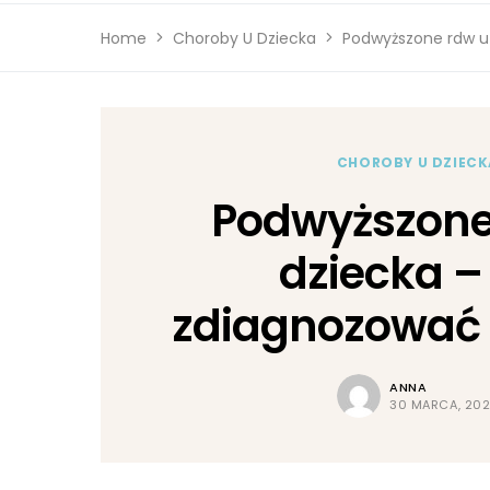
Home
Choroby U Dziecka
Podwyższone rdw u 
CHOROBY U DZIECK
Podwyższone
dziecka –
zdiagnozować i
ANNA
30 MARCA, 20