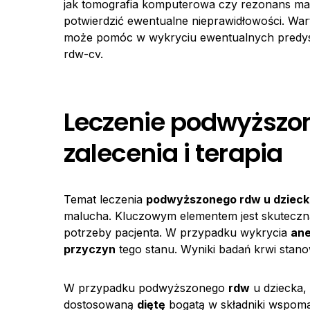
jak tomografia komputerowa czy rezonans magn
potwierdzić ewentualne nieprawidłowości. War
może pomóc w wykryciu ewentualnych predy
rdw-cv.
Leczenie podwyższon
zalecenia i terapia
Temat leczenia
podwyższonego
rdw
u dziec
malucha. Kluczowym elementem jest skutecz
potrzeby pacjenta. W przypadku wykrycia
ane
przyczyn
tego stanu. Wyniki badań krwi stano
W przypadku podwyższonego
rdw
u dziecka,
dostosowaną
diętę
bogatą w składniki wspom