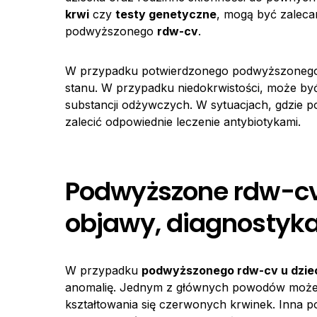
krwi
czy
testy genetyczne
, mogą być zaleca
podwyższonego
rdw-cv
.
W przypadku potwierdzonego podwyższone
stanu. W przypadku niedokrwistości, może by
substancji odżywczych. W sytuacjach, gdzie
zalecić odpowiednie leczenie antybiotykami.
Podwyższone rdw-cv 
objawy, diagnostyk
W przypadku
podwyższonego rdw-cv u dzie
anomalię. Jednym z głównych powodów może b
kształtowania się czerwonych krwinek. Inna p