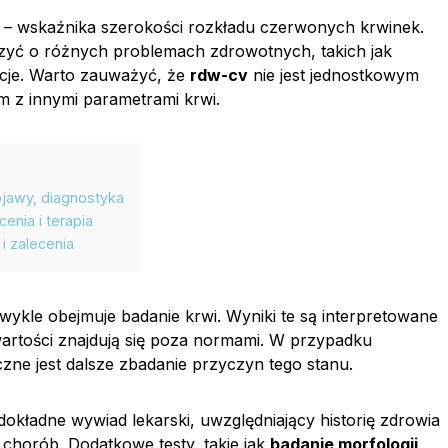
th – wskaźnika szerokości rozkładu czerwonych krwinek.
yć o różnych problemach zdrowotnych, takich jak
kcje. Warto zauważyć, że
rdw-cv
nie jest jednostkowym
m z innymi parametrami krwi.
jawy, diagnostyka
nia i terapia
 zalecenia
wykle obejmuje badanie krwi. Wyniki te są interpretowane
 wartości znajdują się poza normami. W przypadku
czne jest dalsze zbadanie przyczyn tego stanu.
dokładne wywiad lekarski, uwzględniający historię zdrowia
chorób. Dodatkowe testy, takie jak
badanie morfologii