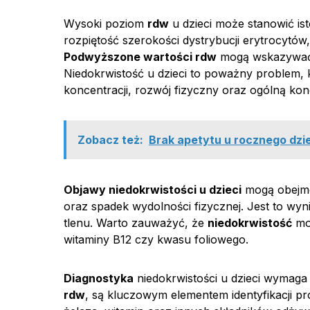
Wysoki poziom
rdw
u dzieci może stanowić ist
rozpiętość szerokości dystrybucji erytrocytów
Podwyższone wartości rdw
mogą wskazywać 
Niedokrwistość u dzieci to poważny problem,
koncentracji, rozwój fizyczny oraz ogólną ko
Zobacz też:
Brak apetytu u rocznego dzi
Objawy niedokrwistości u dzieci
mogą obejmow
oraz spadek wydolności fizycznej. Jest to wyn
tlenu. Warto zauważyć, że
niedokrwistość
moż
witaminy B12 czy kwasu foliowego.
Diagnostyka
niedokrwistości u dzieci wymaga
rdw
, są kluczowym elementem identyfikacji p