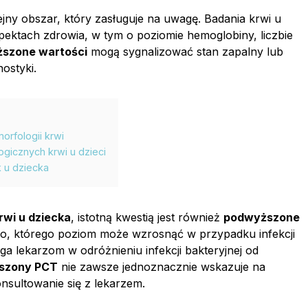
ejny obszar, który zasługuje na uwagę. Badania krwi u
pektach zdrowia, w tym o poziomie hemoglobiny, liczbie
szone wartości
mogą sygnalizować stan zapalny lub
ostyki.
orfologii krwi
icznych krwi u dzieci
 u dziecka
wi u dziecka
, istotną kwestią jest również
podwyższone
ałko, którego poziom może wzrosnąć w przypadku infekcji
ga lekarzom w odróżnieniu infekcji bakteryjnej od
szony PCT
nie zawsze jednoznacznie wskazuje na
nsultowanie się z lekarzem.