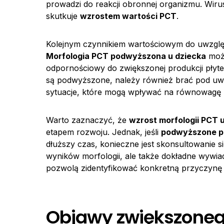
prowadzi do reakcji obronnej organizmu. Wiru
skutkuje
wzrostem wartości PCT
.
Kolejnym czynnikiem wartościowym do uwzględ
Morfologia PCT podwyższona u dziecka
może
odpornościowy do zwiększonej produkcji płyt
są podwyższone, należy również brać pod uwa
sytuacje, które mogą wpływać na równowagę 
Warto zaznaczyć, że
wzrost morfologii PCT 
etapem rozwoju. Jednak, jeśli
podwyższone pa
dłuższy czas, konieczne jest skonsultowanie si
wyników morfologii, ale także dokładne wywi
pozwolą zidentyfikować konkretną przyczyn
Objawy zwiększoneg