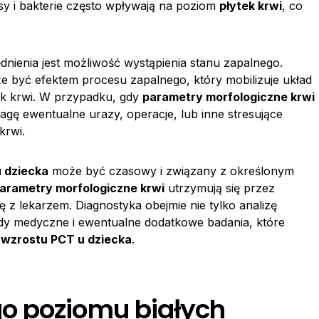
sy i bakterie często wpływają na poziom
płytek krwi
, co
nienia jest możliwość wystąpienia stanu zapalnego.
 być efektem procesu zapalnego, który mobilizuje układ
ek krwi. W przypadku, gdy
parametry morfologiczne krwi
gę ewentualne urazy, operacje, lub inne stresujące
krwi.
u dziecka
może być czasowy i związany z określonym
rametry morfologiczne krwi
utrzymują się przez
ę z lekarzem. Diagnostyka obejmie nie tylko analizę
ady medyczne i ewentualne dodatkowe badania, które
ę
wzrostu PCT u dziecka
.
o poziomu białych