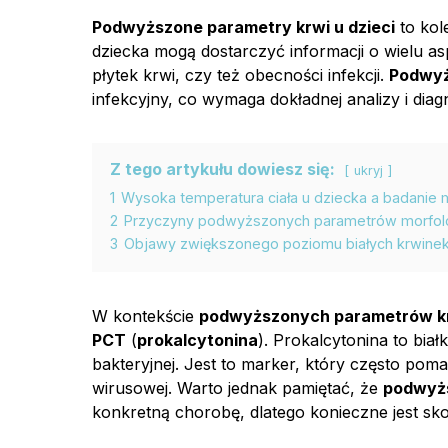
Podwyższone parametry krwi u dzieci
to kol
dziecka mogą dostarczyć informacji o wielu as
płytek krwi, czy też obecności infekcji.
Podwyż
infekcyjny, co wymaga dokładnej analizy i diagn
Z tego artykułu dowiesz się:
ukryj
1
Wysoka temperatura ciała u dziecka a badanie m
2
Przyczyny podwyższonych parametrów morfolog
3
Objawy zwiększonego poziomu białych krwinek
W kontekście
podwyższonych parametrów kr
PCT
(
prokalcytonina
). Prokalcytonina to bi
bakteryjnej. Jest to marker, który często poma
wirusowej. Warto jednak pamiętać, że
podwyż
konkretną chorobę, dlatego konieczne jest sko