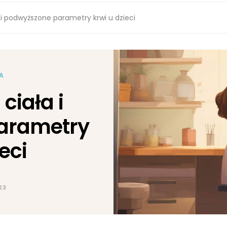
i podwyższone parametry krwi u dzieci
A
ciała i
arametry
eci
23