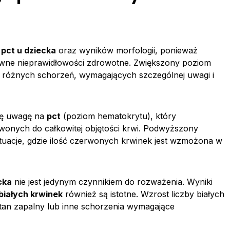
e
pct u dziecka
oraz wyników morfologii, ponieważ
wne nieprawidłowości zdrowotne. Zwiększony poziom
różnych schorzeń, wymagających szczególnej uwagi i
się uwagę na
pct
(poziom hematokrytu), który
rwonych do całkowitej objętości krwi. Podwyższony
acje, gdzie ilość czerwonych krwinek jest wzmożona w
cka
nie jest jedynym czynnikiem do rozważenia. Wyniki
białych krwinek
również są istotne. Wzrost liczby białych
stan zapalny lub inne schorzenia wymagające