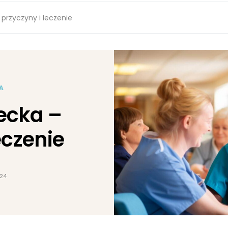
 przyczyny i leczenie
A
iecka –
eczenie
024