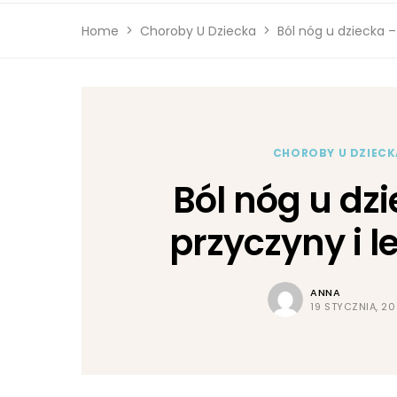
Home
Choroby U Dziecka
Ból nóg u dziecka –
CHOROBY U DZIECK
Ból nóg u dz
przyczyny i l
ANNA
19 STYCZNIA, 2