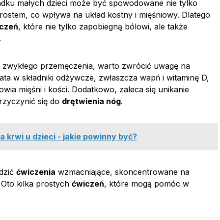
dku małych dzieci może być spowodowane nie tylko
rostem, co wpływa na układ kostny i mięśniowy. Dlatego
czeń
, które nie tylko zapobiegną bólowi, ale także
.
zwykłego przemęczenia, warto zwrócić uwagę na
ata w składniki odżywcze, zwłaszcza wapń i witaminę D,
ia mięśni i kości. Dodatkowo, zaleca się unikanie
rzyczynić się do
drętwienia nóg
.
 krwi u dzieci - jakie powinny być?
dzić
ćwiczenia
wzmacniające, skoncentrowane na
 Oto kilka prostych
ćwiczeń
, które mogą pomóc w