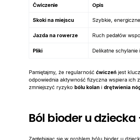
Ćwiczenie
Opis
Skoki na miejscu
Szybkie, energiczn
Jazda na rowerze
Ruch pedałów wspom
Pliki
Delikatne schylanie
Pamiętajmy, że regularność
ćwiczeń
jest kluc
odpowiednia aktywność fizyczna wspiera ich 
zmniejszyć ryzyko
bólu kolan
i
drętwienia nó
Ból bioder u dziecka
Zagłębiając się w problem bólu bioder u dzie