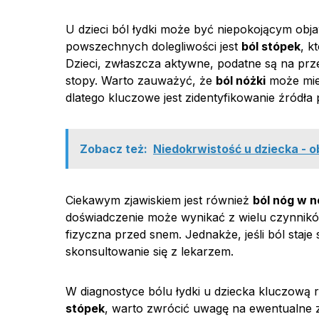
U dzieci ból łydki może być niepokojącym ob
powszechnych dolegliwości jest
ból stópek
, k
Dzieci, zwłaszcza aktywne, podatne są na prz
stopy. Warto zauważyć, że
ból nóżki
może mieć
dlatego kluczowe jest zidentyfikowanie źródła
Zobacz też:
Niedokrwistość u dziecka - ob
Ciekawym zjawiskiem jest również
ból nóg w 
doświadczenie może wynikać z wielu czynnikó
fizyczna przed snem. Jednakże, jeśli ból staje 
skonsultowanie się z lekarzem.
W diagnostyce bólu łydki u dziecka kluczową
stópek
, warto zwrócić uwagę na ewentualne za