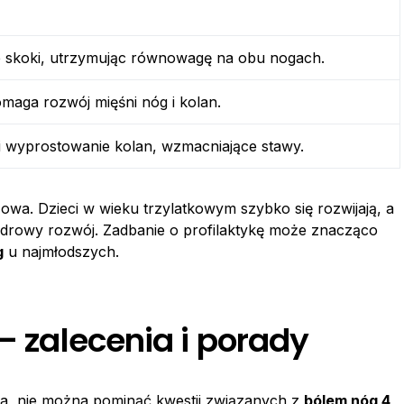
e skoki, utrzymując równowagę na obu nogach.
aga rozwój mięśni nóg i kolan.
 i wyprostowanie kolan, wzmacniające stawy.
zowa. Dzieci w wieku trzylatkowym szybko się rozwijają, a
zdrowy rozwój. Zadbanie o profilaktykę może znacząco
g
u najmłodszych.
 – zalecenia i porady
cka, nie można pominąć kwestii związanych z
bólem nóg 4