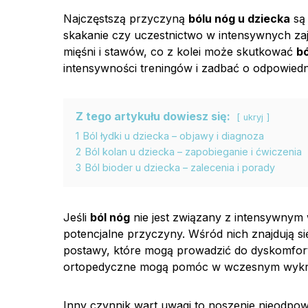
Najczęstszą przyczyną
bólu nóg u dziecka
są 
skakanie czy uczestnictwo w intensywnych za
mięśni i stawów, co z kolei może skutkować
b
intensywności treningów i zadbać o odpowiedn
Z tego artykułu dowiesz się:
ukryj
1
Ból łydki u dziecka – objawy i diagnoza
2
Ból kolan u dziecka – zapobieganie i ćwiczenia
3
Ból bioder u dziecka – zalecenia i porady
Jeśli
ból nóg
nie jest związany z intensywnym 
potencjalne przyczyny. Wśród nich znajdują si
postawy, które mogą prowadzić do dyskomfor
ortopedyczne mogą pomóc w wczesnym wykryw
Inny czynnik wart uwagi to noszenie nieodpo