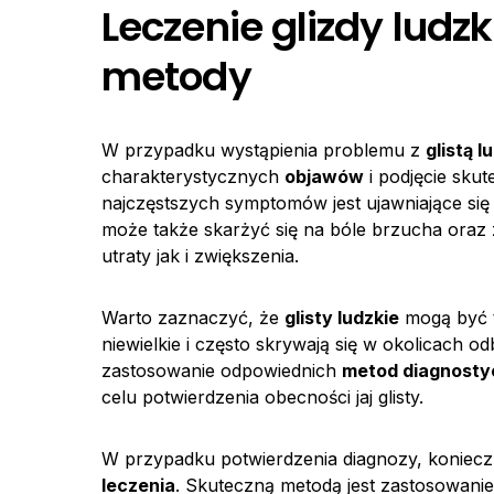
Leczenie glizdy ludzk
metody
W przypadku wystąpienia problemu z
glistą l
charakterystycznych
objawów
i podjęcie sku
najczęstszych symptomów jest ujawniające si
może także skarżyć się na bóle brzucha oraz
utraty jak i zwiększenia.
Warto zaznaczyć, że
glisty ludzkie
mogą być t
niewielkie i często skrywają się w okolicach od
zastosowanie odpowiednich
metod diagnost
celu potwierdzenia obecności jaj glisty.
W przypadku potwierdzenia diagnozy, koniecz
leczenia
. Skuteczną metodą jest zastosowani