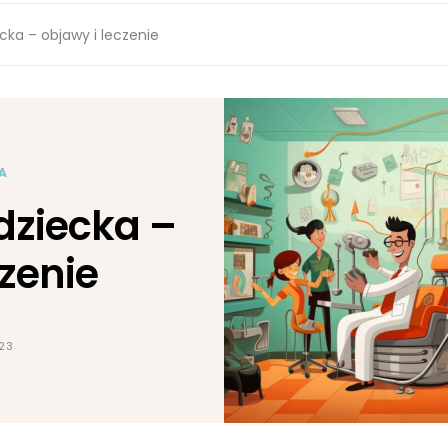
ecka – objawy i leczenie
A
 dziecka –
czenie
023