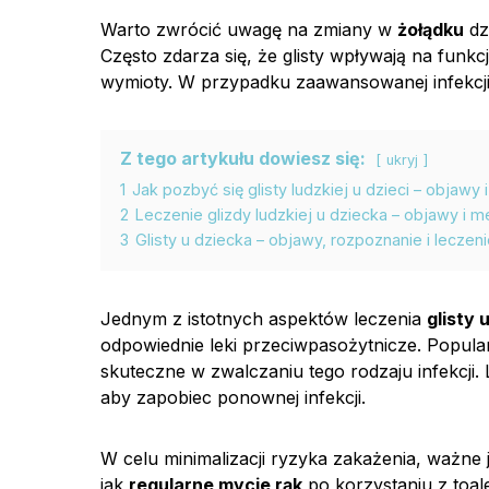
Warto zwrócić uwagę na zmiany w
żołądku
dz
Często zdarza się, że glisty wpływają na funk
wymioty. W przypadku zaawansowanej infekc
Z tego artykułu dowiesz się:
ukryj
1
Jak pozbyć się glisty ludzkiej u dzieci – objawy 
2
Leczenie glizdy ludzkiej u dziecka – objawy i 
3
Glisty u dziecka – objawy, rozpoznanie i leczen
Jednym z istotnych aspektów leczenia
glisty 
odpowiednie leki przeciwpasożytnicze. Popula
skuteczne w zwalczaniu tego rodzaju infekcji
aby zapobiec ponownej infekcji.
W celu minimalizacji ryzyka zakażenia, ważne 
jak
regularne mycie rąk
po korzystaniu z toal