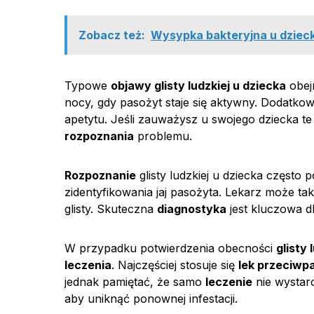
Zobacz też:
Wysypka bakteryjna u dziecka
Typowe
objawy glisty ludzkiej u dziecka
obej
nocy, gdy pasożyt staje się aktywny. Dodatko
apetytu. Jeśli zauważysz u swojego dziecka t
rozpoznania
problemu.
Rozpoznanie
glisty ludzkiej u dziecka często 
zidentyfikowania jaj pasożyta. Lekarz może ta
glisty. Skuteczna
diagnostyka
jest kluczowa d
W przypadku potwierdzenia obecności
glisty 
leczenia
. Najczęściej stosuje się
lek przeciwp
jednak pamiętać, że samo
leczenie
nie wystarc
aby uniknąć ponownej infestacji.