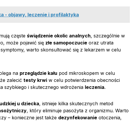
 - objawy, leczenie i profilaktyka
mują częste
świądzenie okolic analnych
, szczególnie w
wo, może pojawić się
złe samopoczucie
oraz utrata
e symptomy, warto skonsultować się z lekarzem w celu
polega na
przeglądzie kału
pod mikroskopem w celu
kże zalecić
testy krwi
w celu potwierdzenia obecności
la szybkiego i skutecznego wdrożenia
leczenia
.
ludzkiej u dziecka
, istnieje kilka skutecznych metod
asożytniczy
, który eliminuje pasożyta z organizmu. Warto
zy – konieczne jest także
dezynfekowanie
otoczenia,