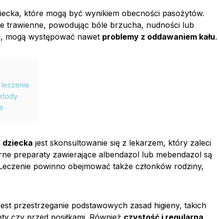
iecka, które mogą być wynikiem obecności pasożytów.
cje trawienne, powodując bóle brzucha, nudności lub
ji, mogą występować nawet
problemy z oddawaniem kału
.
i leczenie
metody
ie
u dziecka
jest skonsultowanie się z lekarzem, który zaleci
rne preparaty zawierające albendazol lub mebendazol są
. Leczenie powinno obejmować także członków rodziny,
jest przestrzeganie podstawowych zasad higieny, takich
ety czy przed posiłkami. Również
czystość i regularna