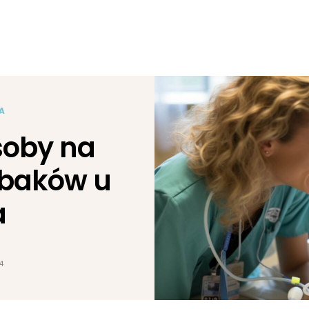
A
oby na
obaków u
a
4