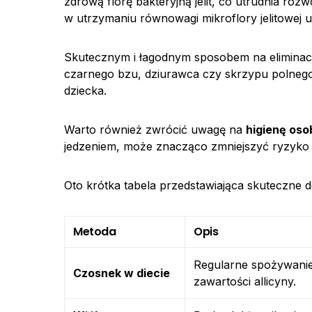
zdrową florę bakteryjną jelit, co utrudnia r
w utrzymaniu równowagi mikroflory jelitowej u
Skutecznym i łagodnym sposobem na eliminac
czarnego bzu, dziurawca czy skrzypu polne
dziecka.
Warto również zwrócić uwagę na
higienę oso
jedzeniem, może znacząco zmniejszyć ryzyko 
Oto krótka tabela przedstawiająca skuteczne
Metoda
Opis
Regularne spożywanie
Czosnek w diecie
zawartości allicyny.