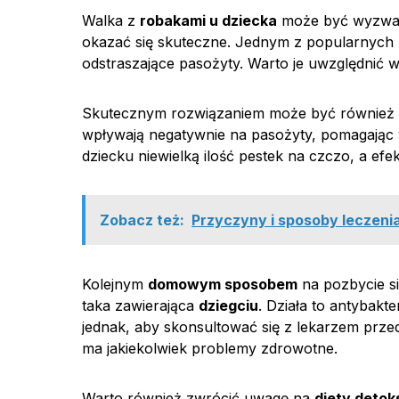
Walka z
robakami u dziecka
może być wyzwanie
okazać się skuteczne. Jednym z popularnych
odstraszające pasożyty. Warto je uwzględnić 
Skutecznym rozwiązaniem może być również
wpływają negatywnie na pasożyty, pomagając w
dziecku niewielką ilość pestek na czczo, a e
Zobacz też:
Przyczyny i sposoby leczeni
Kolejnym
domowym sposobem
na pozbycie si
taka zawierająca
dziegciu
. Działa to antybak
jednak, aby skonsultować się z lekarzem przed
ma jakiekolwiek problemy zdrowotne.
Warto również zwrócić uwagę na
diety deto