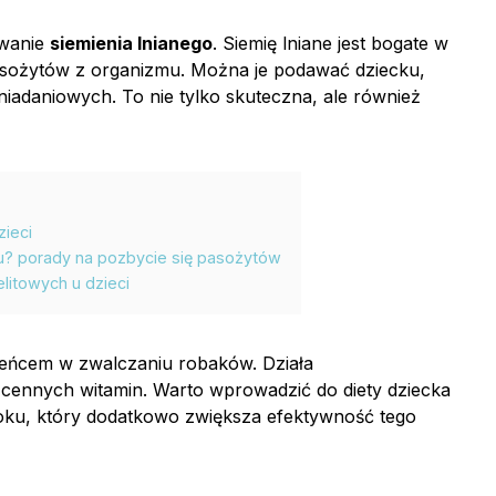
owanie
siemienia lnianego
. Siemię lniane jest bogate w
pasożytów z organizmu. Można je podawać dziecku,
niadaniowych. To nie tylko skuteczna, ale również
ieci
u? porady na pozbycie się pasożytów
litowych u dzieci
zeńcem w zwalczaniu robaków. Działa
 cennych witamin. Warto wprowadzić do diety dziecka
oku, który dodatkowo zwiększa efektywność tego