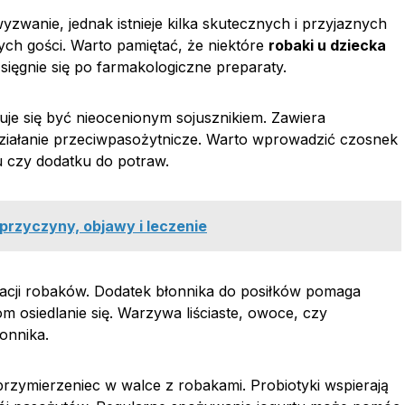
zwanie, jednak istnieje kilka skutecznych i przyjaznych
ch gości. Warto pamiętać, że niektóre
robaki u dziecka
ięgnie się po farmakologiczne preparaty.
je się być nieocenionym sojusznikiem. Zawiera
ą działanie przeciwpasożytnicze. Warto wprowadzić czosnek
su czy dodatku do potraw.
 przyczyny, objawy i leczenie
inacji robaków. Dodatek błonnika do posiłków pomaga
 osiedlanie się. Warzywa liściaste, owoce, czy
onnika.
przymierzeniec w walce z robakami. Probiotyki wspierają