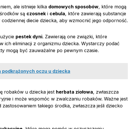
m, ale istnieje kilka
domowych sposobów
, które mogą
 środków są
czosnek
i
cebula
, które zawierają substancje
w codziennej diecie dziecka, aby wzmocnić jego odporność.
 użycie
pestek dyni
. Zawierają one związki, które
 ich eliminacji z organizmu dziecka. Wystarczy podać
fekty mogą być zauważalne po pewnym czasie.
a podkrążonych oczu u dziecka
ę robaków u dziecka jest
herbata ziołowa
, zwłaszcza
teryjnie i może wspomóc w zwalczaniu robaków. Ważne jest
 zastosowaniem takiego środka, zwłaszcza jeśli dziecko
ksykacyjne
, które mogą pomóc w oczyszczeniu