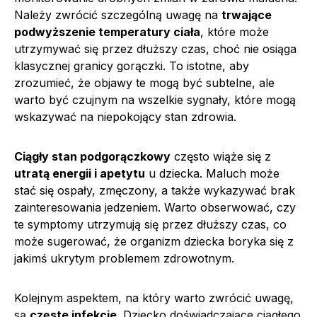
Należy zwrócić szczególną uwagę na
trwające
podwyższenie temperatury ciała
, które może
utrzymywać się przez dłuższy czas, choć nie osiąga
klasycznej granicy gorączki. To istotne, aby
zrozumieć, że objawy te mogą być subtelne, ale
warto być czujnym na wszelkie sygnały, które mogą
wskazywać na niepokojący stan zdrowia.
Ciągły stan podgorączkowy
często wiąże się z
utratą energii i apetytu
u dziecka. Maluch może
stać się ospały, zmęczony, a także wykazywać brak
zainteresowania jedzeniem. Warto obserwować, czy
te symptomy utrzymują się przez dłuższy czas, co
może sugerować, że organizm dziecka boryka się z
jakimś ukrytym problemem zdrowotnym.
Kolejnym aspektem, na który warto zwrócić uwagę,
są
częste infekcje
. Dziecko doświadczające ciągłego