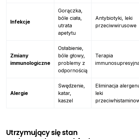
Gorączka,
bóle ciała,
Antybiotyki, leki
Infekcje
utrata
przeciwwirusowe
apetytu
Osłabienie,
Zmiany
bóle głowy,
Terapia
immunologiczne
problemy z
immunosupresyjn
odpornością
Swędzenie,
Eliminacja alergen
Alergie
katar,
leki
kaszel
przeciwhistamino
Utrzymujący się stan