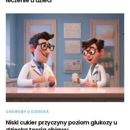
leczenie u dzieci
CHOROBY U DZIECKA
Niski cukier przyczyny poziom glukozy u
dziecka teoria objawy