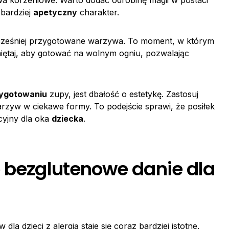
ywa korzeniowe. Warto dodać odrobinę magii w postaci
 bardziej
apetyczny
charakter.
j wcześniej przygotowane warzywa. To moment, w którym
iętaj, aby gotować na wolnym ogniu, pozwalając
ygotowaniu
zupy, jest dbałość o estetykę. Zastosuj
arzyw w ciekawe formy. To podejście sprawi, że posiłek
kcyjny dla oka
dziecka
.
o bezglutenowe danie dla
a dzieci z alergią staje się coraz bardziej istotne.