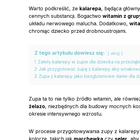
Warto podkreślić, że
kalarepa
, będąca główny
cennych substancji. Bogactwo
witamin z grup
układu nerwowego malucha. Dodatkowo,
wit
chroniąc dziecko przed drobnoustrojami.
Z tego artykułu dowiesz się:
ukryj
1
Zalety kalarepy w zupie dla dziecka na przeziębi
2
Jak przygotować zupę z kalarepy aby smakowa
3
Zupa z kalarepy jako bezglutenowe danie dla dz
Zupa ta to nie tylko źródło witamin, ale równ
żelazo
, niezbędnych dla budowy mocnych kości
okresie intensywnego wzrostu.
W procesie przygotowywania zupy z kalarepy 
kolorze, takich jak
marchewka
czy
seler
, aby