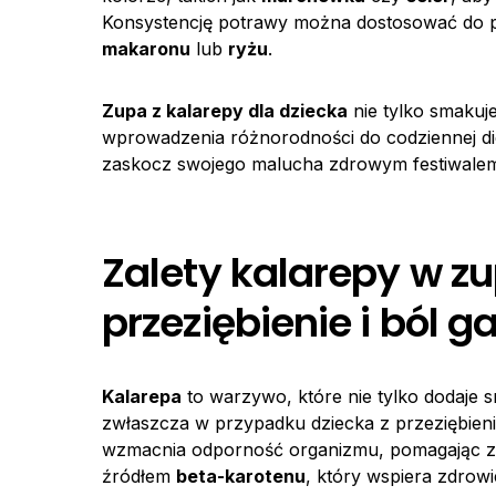
Konsystencję potrawy można dostosować do pr
makaronu
lub
ryżu
.
Zupa z kalarepy dla dziecka
nie tylko smakuj
wprowadzenia różnorodności do codziennej die
zaskocz swojego malucha zdrowym festiwale
Zalety kalarepy w zu
przeziębienie i ból g
Kalarepa
to warzywo, które nie tylko dodaje s
zwłaszcza w przypadku dziecka z przeziębien
wzmacnia odporność organizmu, pomagając zw
źródłem
beta-karotenu
, który wspiera zdrowi