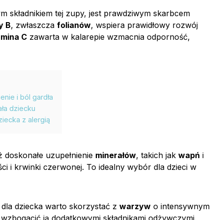
m składnikiem tej zupy, jest prawdziwym skarbcem
y B
, zwłaszcza
folianów
, wspiera prawidłowy rozwój
amina C
zawarta w kalarepie wzmacnia odporność,
enie i ból gardła
ła dziecku
iecka z alergią
ież doskonałe uzupełnienie
minerałów
, takich jak
wapń
i
 i krwinki czerwonej. To idealny wybór dla dzieci w
dla dziecka warto skorzystać z
warzyw
o intensywnym
 wzbogacić ją dodatkowymi składnikami odżywczymi.