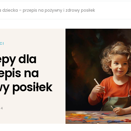
a dziecka – przepis na pożywny i zdrowy posiłek
CI
epy dla
epis na
y posiłek
24