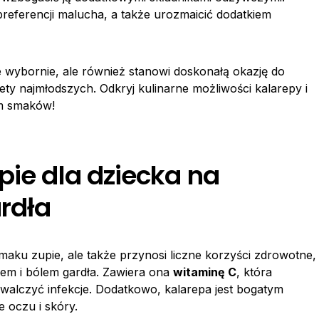
eferencji malucha, a także urozmaicić dodatkiem
e wybornie, ale również stanowi doskonałą okazję do
ty najmłodszych. Odkryj kulinarne możliwości kalarepy i
m smaków!
pie dla dziecka na
ardła
maku zupie, ale także przynosi liczne korzyści zdrowotne,
iem i bólem gardła. Zawiera ona
witaminę C
, która
alczyć infekcje. Dodatkowo, kalarepa jest bogatym
e oczu i skóry.