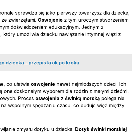
konale sprawdza się jako pierwszy towarzysz dla dziecka,
 ze zwierzętami.
Oswojenie
z tym uroczym stworzeniem
 cennym doświadczeniem edukacyjnym. Jednym z
k
, który umożliwia dziecku nawiązanie intymnej więzi z
o dziecka - przepis krok po kroku
ne, co ułatwia
oswojenie
nawet najmłodszych dzieci. Ich
e są one doskonałym wyborem dla rodzin z małymi dziećmi,
omowych. Proces
oswojenia
z
świnką morską
polega nie
 na wspólnym spędzaniu czasu, co buduje więź między
zwijanie zmysłu dotyku u dziecka.
Dotyk
świnki morskiej