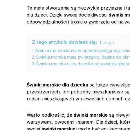
Te małe stworzenia są niezwykle przyjazne i 
dla dzieci. Dzięki swojej dociekliwości
świnki m
odpowiedzialności i troski o zwierzęta od najwc
Z tego artykułu dowiesz się:
ukryj
1
Świnka morska łatwa w opiece i pielęgnacji zw
2
Świnka morska małe zwierzątko idealne do pie
3
Świnka morska uczy dziecko odpowiedzialności
Świnki morskie dla dziecka
są także niewielki
przestrzeniach. Ich potrzeby mieszkaniowe s
rodzin mieszkających w niewielkich domach cz
Warto podkreślić, że
świnki morskie
są niewym
warzywami, owocami i sianem. Dla dzieci, które
swojej
świnki morskiej
może być edukacyjnym