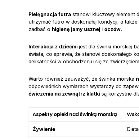
Pielęgnacja futra
stanowi kluczowy element d
utrzymać futro w doskonałej kondycji, a takż
zadbać o
higienę jamy usznej
i
oczów
.
Interakcja z dziećmi
jest dla świnki morskiej 
świata, co sprawia, że stanowi doskonałego k
delikatności w obchodzeniu się ze zwierzęciem
Warto również zauważyć, że świnka morska
n
odpowiednich wymiarach wystarczy do zapewn
ćwiczenia na zewnątrz klatki
są korzystne dla
Aspekty opieki nad świnką morską
Wsk
Żywienie
Diet