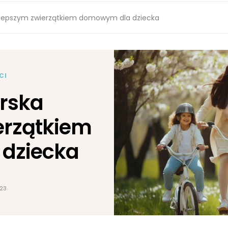
jlepszym zwierzątkiem domowym dla dziecka
CI
rska
erzątkiem
dziecka
023