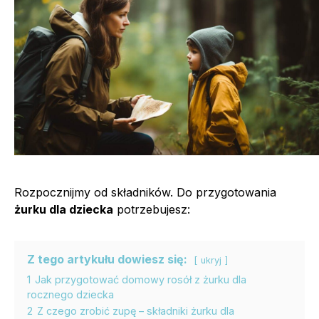
Rozpocznijmy od składników. Do przygotowania
żurku dla dziecka
potrzebujesz:
Z tego artykułu dowiesz się:
ukryj
1
Jak przygotować domowy rosół z żurku dla
rocznego dziecka
2
Z czego zrobić zupę – składniki żurku dla