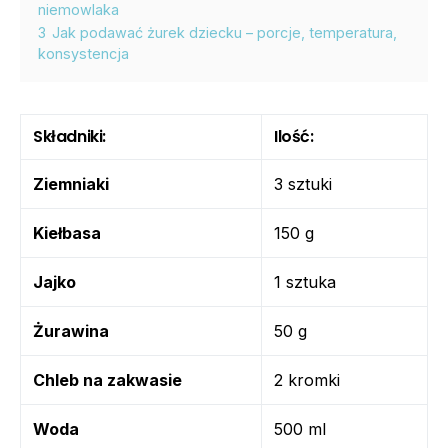
niemowlaka
3
Jak podawać żurek dziecku – porcje, temperatura,
konsystencja
Składniki:
Ilość:
Ziemniaki
3 sztuki
Kiełbasa
150 g
Jajko
1 sztuka
Żurawina
50 g
Chleb na zakwasie
2 kromki
Woda
500 ml