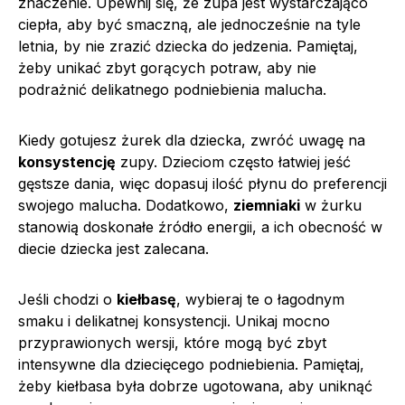
znaczenie. Upewnij się, że zupa jest wystarczająco
ciepła, aby być smaczną, ale jednocześnie na tyle
letnia, by nie zrazić dziecka do jedzenia. Pamiętaj,
żeby unikać zbyt gorących potraw, aby nie
podrażnić delikatnego podniebienia malucha.
Kiedy gotujesz żurek dla dziecka, zwróć uwagę na
konsystencję
zupy. Dzieciom często łatwiej jeść
gęstsze dania, więc dopasuj ilość płynu do preferencji
swojego malucha. Dodatkowo,
ziemniaki
w żurku
stanowią doskonałe źródło energii, a ich obecność w
diecie dziecka jest zalecana.
Jeśli chodzi o
kiełbasę
, wybieraj te o łagodnym
smaku i delikatnej konsystencji. Unikaj mocno
przyprawionych wersji, które mogą być zbyt
intensywne dla dziecięcego podniebienia. Pamiętaj,
żeby kiełbasa była dobrze ugotowana, aby uniknąć