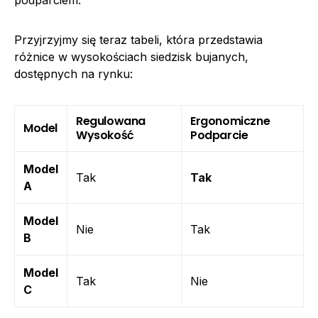
Przyjrzyjmy się teraz tabeli, która przedstawia
różnice w wysokościach siedzisk bujanych,
dostępnych na rynku:
Regulowana
Ergonomiczne
Model
Wysokość
Podparcie
Model
Tak
Tak
A
Model
Nie
Tak
B
Model
Tak
Nie
C