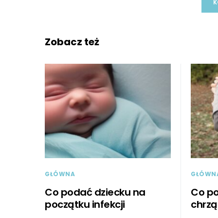
K
Zobacz też
GŁÓWNA
GŁÓWN
Co podać dziecku na
Co po
początku infekcji
chrz