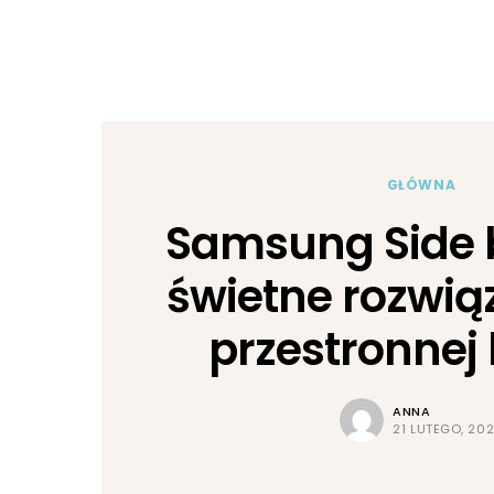
GŁÓWNA
Samsung Side b
świetne rozwią
przestronnej
ANNA
21 LUTEGO, 20