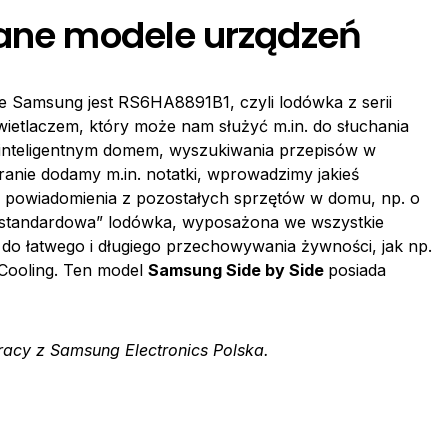
cane modele urządzeń
e Samsung jest RS6HA8891B1, czyli lodówka z serii
ietlaczem, który może nam służyć m.in. do słuchania
ia inteligentnym domem, wyszukiwania przepisów w
kranie dodamy m.in. notatki, wprowadzimy jakieś
y powiadomienia z pozostałych sprzętów w domu, np. o
m „standardowa” lodówka, wyposażona we wszystkie
e do łatwego i długiego przechowywania żywności, jak np.
 Cooling. Ten model
Samsung Side by Side
posiada
acy z Samsung Electronics Polska.