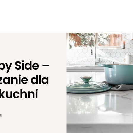
y Side –
zanie dla
 kuchni
25