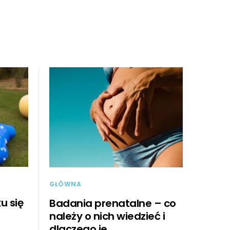
GŁÓWNA
u się
Badania prenatalne – co
należy o nich wiedzieć i
dlaczego je