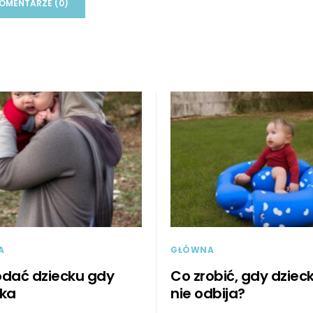
OMENTARZE (0)
A
GŁÓWNA
dać dziecku gdy
Co zrobić, gdy dzieck
ąka
nie odbija?