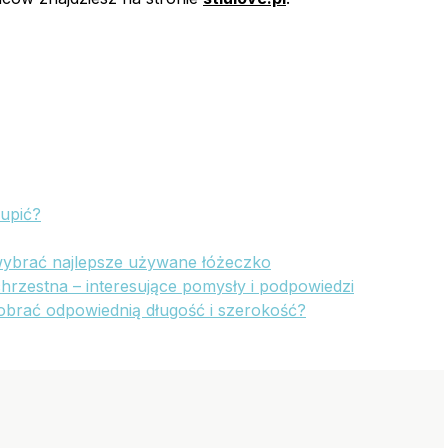
kupić?
 wybrać najlepsze używane łóżeczko
hrzestna – interesujące pomysły i podpowiedzi
obrać odpowiednią długość i szerokość?