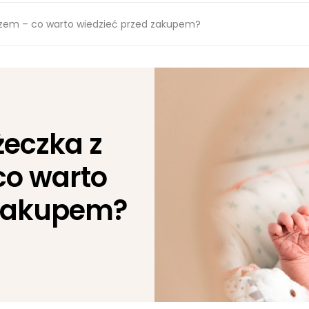
czem – co warto wiedzieć przed zakupem?
żeczka z
co warto
 zakupem?
5