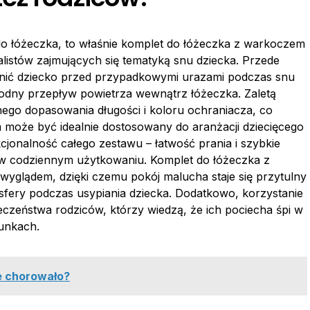
o łóżeczka, to właśnie komplet do łóżeczka z warkoczem
alistów zajmujących się tematyką snu dziecka. Przede
nić dziecko przed przypadkowymi urazami podczas snu
odny przepływ powietrza wewnątrz łóżeczka. Zaletą
nego dopasowania długości i koloru ochraniacza, co
 może być idealnie dostosowany do aranżacji dziecięcego
jonalność całego zestawu – łatwość prania i szybkie
e w codziennym użytkowaniu. Komplet do łóżeczka z
glądem, dzięki czemu pokój malucha staje się przytulny
mosfery podczas usypiania dziecka. Dodatkowo, korzystanie
czeństwa rodziców, którzy wiedzą, że ich pociecha śpi w
unkach.
e chorowało?