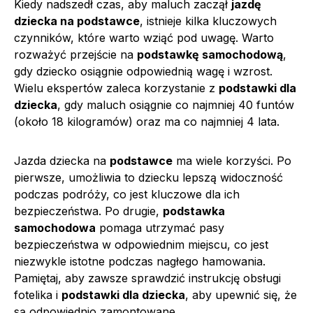
Kiedy nadszedł czas, aby maluch zaczął
jazdę
dziecka na podstawce
, istnieje kilka kluczowych
czynników, które warto wziąć pod uwagę. Warto
rozważyć przejście na
podstawkę samochodową
,
gdy dziecko osiągnie odpowiednią wagę i wzrost.
Wielu ekspertów zaleca korzystanie z
podstawki dla
dziecka
, gdy maluch osiągnie co najmniej 40 funtów
(około 18 kilogramów) oraz ma co najmniej 4 lata.
Jazda dziecka na
podstawce
ma wiele korzyści. Po
pierwsze, umożliwia to dziecku lepszą widoczność
podczas podróży, co jest kluczowe dla ich
bezpieczeństwa. Po drugie,
podstawka
samochodowa
pomaga utrzymać pasy
bezpieczeństwa w odpowiednim miejscu, co jest
niezwykle istotne podczas nagłego hamowania.
Pamiętaj, aby zawsze sprawdzić instrukcję obsługi
fotelika i
podstawki dla dziecka
, aby upewnić się, że
są odpowiednio zamontowane.