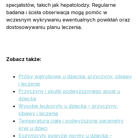
specjalistów, takich jak hepatolodzy. Regularne
badania i ścisła obserwacja mogą pomóc w
wczesnym wykrywaniu ewentualnych powikłań oraz
dostosowywaniu planu leczenia.
Zobacz także:
Próby wątrobowe u dziecka: przyczyny, objawy
i leczenie
Przyczyny i skutki podwyższonego aspat u
dziecka
Wysokie leukocyty u dziecka – przyczyny,
objawy i leczenie
Temperatura ciała i podwyższone parametry
krwi u dzieci
Eozynocyty powyżej normy u dziecka –