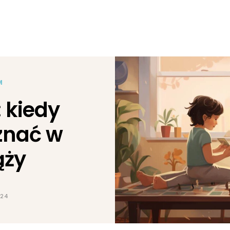
M
: kiedy
znać w
ąży
024