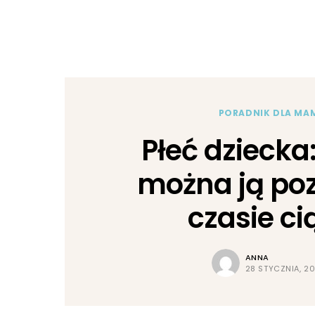
PORADNIK DLA MA
Płeć dziecka
można ją po
czasie ci
ANNA
28 STYCZNIA, 2