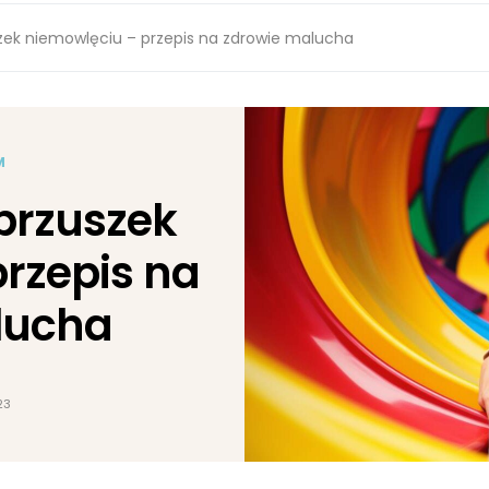
ek niemowlęciu – przepis na zdrowie malucha
M
brzuszek
rzepis na
lucha
23