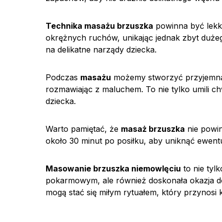
Technika masażu brzuszka
powinna być lekka
okrężnych ruchów, unikając jednak zbyt dużego 
na delikatne narządy dziecka.
Podczas
masażu
możemy stworzyć przyjemną a
rozmawiając z maluchem. To nie tylko umili chw
dziecka.
Warto pamiętać, że
masaż brzuszka
nie powi
około 30 minut po posiłku, aby uniknąć ewen
Masowanie brzuszka niemowlęciu
to nie tyl
pokarmowym, ale również doskonała okazja d
mogą stać się miłym rytuałem, który przynosi 