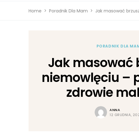
Home
Poradnik Dla Mam
Jak masować brzusz
PORADNIK DLA MA
Jak masować 
niemowlęciu – p
zdrowie ma
ANNA
12 GRUDNIA, 20