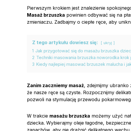
Pierwszym krokiem jest znalezienie spokojnego
Masaż brzuszka
powinien odbywać się na płas
zmieniaczu. Zadbajmy o ciepłe ręce, aby unikn
Z tego artykułu dowiesz się:
ukryj
1
Jak przygotować się do masażu brzuszka dzie
2
Techniki masowania brzuszka noworodka krok 
3
Kiedy najlepiej masować brzuszek malucha i ja
Zanim zaczniemy masaż
, zdejmijmy ubranko z
że nasze ręce są czyste. Rozpocznijmy delik
pozwoli na stymulację przewodu pokarmowego
W trakcie
masażu brzuszka
możemy użyć natu
dziecka. Wybierajmy oleje łagodne, bezpieczn
zapachów, aby nie drażnić delikatnego węchu