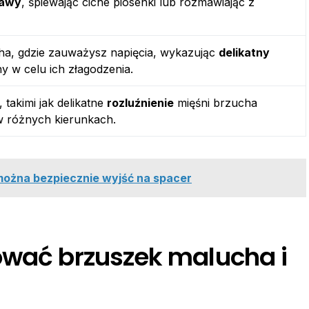
awy
, śpiewając ciche piosenki lub rozmawiając z
ha, gdzie zauważysz napięcia, wykazując
delikatny
y w celu ich złagodzenia.
takimi jak delikatne
rozluźnienie
mięśni brzucha
w różnych kierunkach.
można bezpiecznie wyjść na spacer
ować brzuszek malucha i