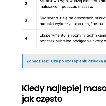
Stopniowo wprowadzaj element
zab
2
maluszkiem podczas masażu.
Skoncentruj się na obszarach brzuc
3
nacisk
i wykorzystując okrężne ruch
Eksperymentuj z różnymi technikami, 
4
poprzez subtelne pociąganie skóry 
Zobacz też:
Czy po szczepieniu dziecka 
Kiedy najlepiej mas
jak często