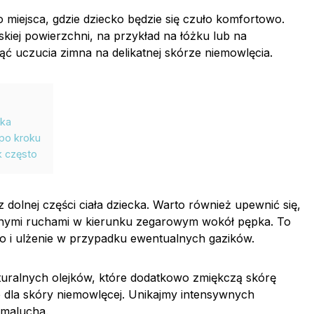
 miejsca, gdzie dziecko będzie się czuło komfortowo.
kiej powierzchni, na przykład na łóżku lub na
ąć uczucia zimna na delikatnej skórze niemowlęcia.
cka
po kroku
k często
 dolnej części ciała dziecka. Warto również upewnić się,
atnymi ruchami w kierunku zegarowym wokół pępka. To
 i ulżenie w przypadku ewentualnych gazików.
ralnych olejków, które dodatkowo zmiękczą skórę
e dla skóry niemowlęcej. Unikajmy intensywnych
 malucha.