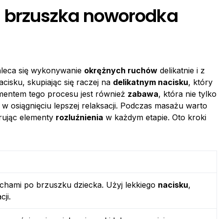
 brzuszka noworodka
aleca się wykonywanie
okrężnych ruchów
delikatnie i z
acisku, skupiając się raczej na
delikatnym nacisku
, który
mentem tego procesu jest również
zabawa
, która nie tylko
w osiągnięciu lepszej relaksacji. Podczas masażu warto
rując elementy
rozluźnienia
w każdym etapie. Oto kroki
uchami po brzuszku dziecka. Użyj lekkiego
nacisku
,
ji.