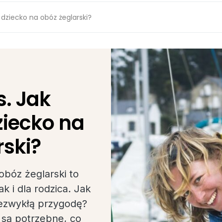
 dziecko na obóz żeglarski?
s. Jak
iecko na
rski?
obóz żeglarski to
ak i dla rodzica. Jak
iezwykłą przygodę?
i są potrzebne, co