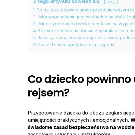
Z tego artykułu dowiesz się:
ukryj
1
Co dziecko powinno umieć przed pierwszym r
2
Jaka wyposażenie jest niezbędne na obóz żegl
3
Jak przygotować dziecko mentalnie na wyjazd
4
Bezpieczeństwo na obozie żeglarskim: co mus
5
Jakie są opcje komunikacji z dzieckiem podcz
6
Zaraź dziecko apetytem na przygodę!
Co dziecko powinno
rejsem?
Przygotowanie dziecka do obozu żeglarskiego t
umiejętności praktycznych i emocjonalnych.
W
świadome zasad bezpieczeństwa na wodzie
zespołowej i słuchaniu instruktorów.