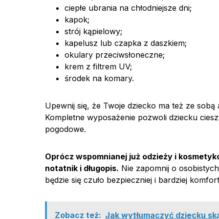
ciepłe ubrania na chłodniejsze dni;
kapok;
strój kąpielowy;
kapelusz lub czapka z daszkiem;
okulary przeciwsłoneczne;
krem z filtrem UV;
środek na komary.
Upewnij się, że Twoje dziecko ma też ze sob
Kompletne wyposażenie pozwoli dziecku cieszy
pogodowe.
Oprócz wspomnianej już odzieży i kosmetyk
notatnik i długopis.
Nie zapomnij o osobistych
będzie się czuło bezpieczniej i bardziej komfo
Zobacz też:
Jak wytłumaczyć dziecku skąd