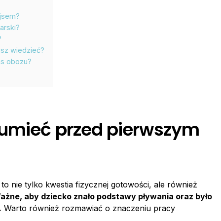
ejsem?
arski?
?
isz wiedzieć?
as obozu?
 umieć przed pierwszym
o nie tylko kwestia fizycznej gotowości, ale również
ażne, aby dziecko znało podstawy pływania oraz było
.
Warto również rozmawiać o znaczeniu pracy