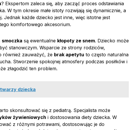
u
? Ekspertom zaleca się, aby zacząć proces odstawiania
a. W tym okresie małe istoty rozwijają się dynamicznie, a
Jednak każde dziecko jest inne, więc istotne jest
 tego komfortowego akcesorium.
a
smoczka
są ewentualne
kłopoty ze snem
. Dziecko może
 być stanowczym. Wsparcie ze strony rodziców,
to również zauważyć, że
brak apetytu
to często naturalna
lucha. Stworzenie spokojnej atmosfery podczas posiłków i
 złagodzić ten problem.
 twarzy dziecka
arto skonsultować się z pediatrą. Specjalista może
yków żywieniowych
i dostosowania diety dziecka. W
wać z różnymi potrawami, dostosowując je do