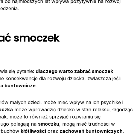
a od najmłodszych lat wpływa pozytywnie na rozwój
edzenia.
rać smoczek
ia się pytanie:
dlaczego warto zabrać
smoczek
ne konsekwencje dla rozwoju dziecka, zwłaszcza jeśli
a buntownicze
.
iów małych dzieci, może mieć wpływ na ich psychikę i
oczka
może wprowadzić dziecko w stan relaksu, łagodząc
ednak, może to również sprzyjać rozwijaniu się
długo polegają na
smoczku
, mogą mieć trudności w
 wybuchów
kłótliwości
oraz
zachowań buntowniczych
.