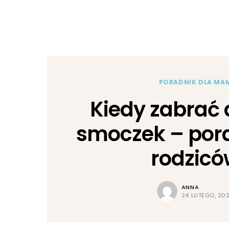
PORADNIK DLA MA
Kiedy zabrać 
smoczek – pora
rodzicó
ANNA
24 LUTEGO, 20