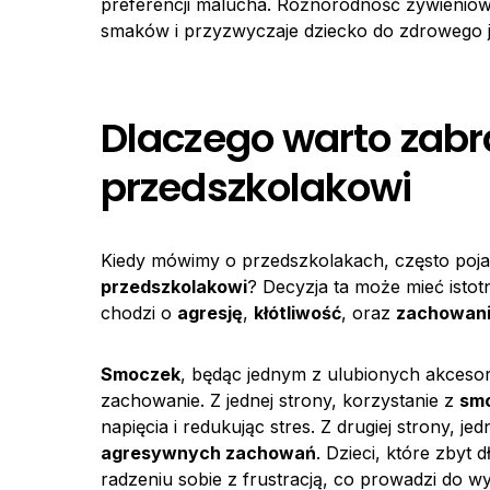
preferencji malucha. Różnorodność żywieniow
smaków i przyzwyczaje dziecko do zdrowego j
Dlaczego warto zab
przedszkolakowi
Kiedy mówimy o przedszkolakach, często pojaw
przedszkolakowi
? Decyzja ta może mieć istot
chodzi o
agresję
,
kłótliwość
, oraz
zachowani
Smoczek
, będąc jednym z ulubionych akcesor
zachowanie. Z jednej strony, korzystanie z
sm
napięcia i redukując stres. Z drugiej strony, j
agresywnych zachowań
. Dzieci, które zbyt 
radzeniu sobie z frustracją, co prowadzi do