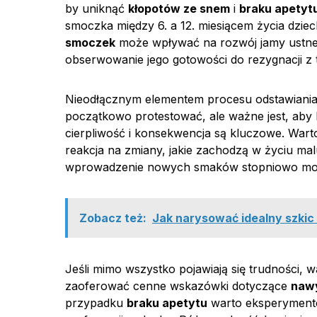
by uniknąć
kłopotów ze snem
i
braku apetyt
smoczka między 6. a 12. miesiącem życia dzieck
smoczek
może wpływać na rozwój jamy ustnej. 
obserwowanie jego gotowości do rezygnacji z
Nieodłącznym elementem procesu odstawiani
początkowo protestować, ale ważne jest, aby
cierpliwość i konsekwencja są kluczowe. War
reakcja na zmiany, jakie zachodzą w życiu ma
wprowadzenie nowych smaków stopniowo może
Zobacz też:
Jak narysować idealny szkic
Jeśli mimo wszystko pojawiają się trudności, w
zaoferować cenne wskazówki dotyczące
naw
przypadku
braku apetytu
warto eksperymento