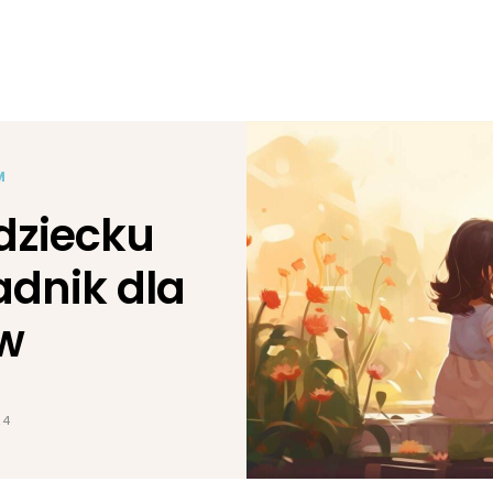
M
dziecku
dnik dla
w
24