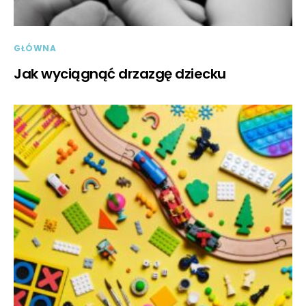
GŁÓWNA
Jak wyciągnąć drzazgę dziecku