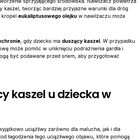
worzenie sprzyjającego środowiska. Nawilżacz powietrza
kaszel, tworząc bardziej przyjazne warunki dla dróg
 kropel
eukaliptusowego olejku
w nawilżaczu może
ochronie
, gdy dziecko ma
duszący kaszel
. W przypadku
wę może pomóc w uniknięciu podrażnienia gardła i
e mogą być podawane przed snem, aby przygotować
y kaszel u dziecka w
jątkowo uciążliwy zarówno dla malucha, jak i dla
etod łagodzenia tego uciążliwego objawu, które pomogą