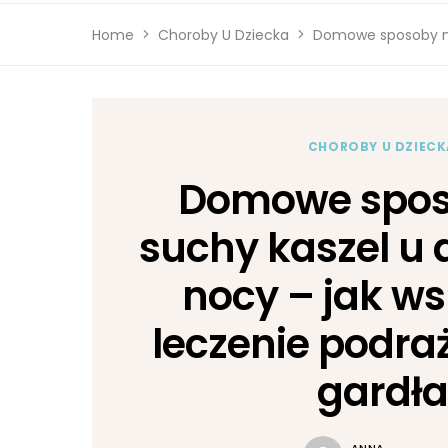
Home
Choroby U Dziecka
Domowe sposoby na
CHOROBY U DZIECK
Domowe spos
suchy kaszel u 
nocy – jak 
leczenie podra
gardła