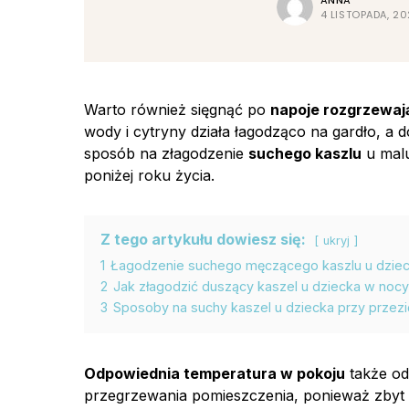
ANNA
4 LISTOPADA, 2
Warto również sięgnąć po
napoje rozgrzewaj
wody i cytryny działa łagodząco na gardło, a
sposób na złagodzenie
suchego kaszlu
u malu
poniżej roku życia.
Z tego artykułu dowiesz się:
ukryj
1
Łagodzenie suchego męczącego kaszlu u dzieck
2
Jak złagodzić duszący kaszel u dziecka w nocy
3
Sposoby na suchy kaszel u dziecka przy przezi
Odpowiednia temperatura w pokoju
także od
przegrzewania pomieszczenia, ponieważ zbyt