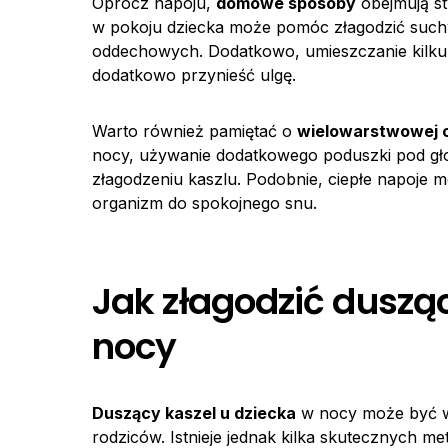
Oprócz napoju,
domowe sposoby
obejmują st
w pokoju dziecka może pomóc złagodzić suchy 
oddechowych. Dodatkowo, umieszczanie kilku
dodatkowo przynieść ulgę.
Warto również pamiętać o
wielowarstwowej 
nocy, używanie dodatkowego poduszki pod gło
złagodzeniu kaszlu. Podobnie, ciepłe napoj
organizm do spokojnego snu.
Jak złagodzić dusząc
nocy
Duszący kaszel u dziecka
w nocy może być wy
rodziców. Istnieje jednak kilka skutecznych m