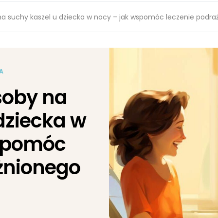
 suchy kaszel u dziecka w nocy – jak wspomóc leczenie podra
A
oby na
dziecka w
wspomóc
żnionego