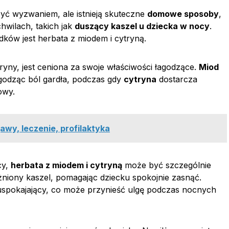
ć wyzwaniem, ale istnieją skuteczne
domowe sposoby
,
hwilach, takich jak
duszący kaszel u dziecka w nocy
.
dków jest herbata z miodem i cytryną.
tryny, jest ceniona za swoje właściwości łagodzące.
Miod
agodząc ból gardła, podczas gdy
cytryna
dostarcza
owy.
awy, leczenie, profilaktyka
cy,
herbata z miodem i cytryną
może być szczególnie
żniony kaszel, pomagając dziecku spokojnie zasnąć.
 uspokajający, co może przynieść ulgę podczas nocnych