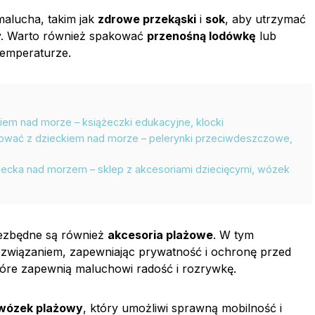
malucha, takim jak
zdrowe przekąski
i
sok
, aby utrzymać
ży. Warto również spakować
przenośną lodówkę
lub
temperaturze.
kiem nad morze – książeczki edukacyjne, klocki
akować z dzieckiem nad morze – pelerynki przeciwdeszczowe,
ecka nad morzem – sklep z akcesoriami dziecięcymi, wózek
iezbędne są również
akcesoria plażowe
. W tym
wiązaniem, zapewniając prywatność i ochronę przed
tóre zapewnią maluchowi radość i rozrywkę.
 wózek plażowy
, który umożliwi sprawną mobilność i