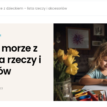
 z dzieckiem – lista rzeczy i akcesoriów
M
 morze z
a rzeczy i
iów
23