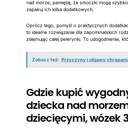
nad morze, pamiętaj, że smoczki mogą szybko 
zapakuj ich kilka dodatkowych.
Oprócz tego, pomyśl o praktycznych dodatka
to idealne rozwiązanie dla zapominalskich rod
zdejmując całej pelerynki. To udogodnienie, k
Zobacz też:
Przyczyny i objawy chrapania 
Gdzie kupić wygodn
dziecka nad morzem 
dziecięcymi, wózek 