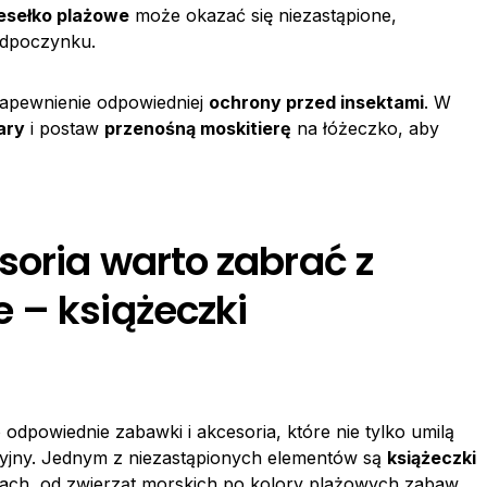
esełko plażowe
może okazać się niezastąpione,
odpoczynku.
 zapewnienie odpowiedniej
ochrony przed insektami
. W
ary
i postaw
przenośną moskitierę
na łóżeczko, aby
soria warto zabrać z
 – książeczki
odpowiednie zabawki i akcesoria, które nie tylko umilą
cyjny. Jednym z niezastąpionych elementów są
książeczki
ach, od zwierząt morskich po kolory plażowych zabaw,