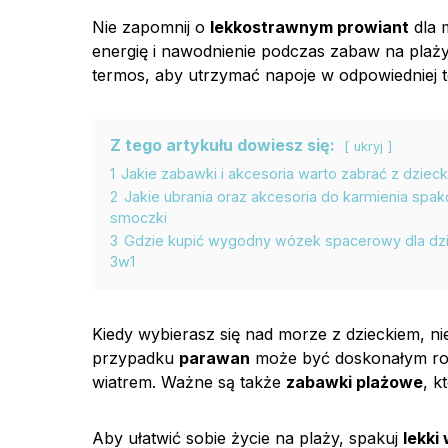
Nie zapomnij o
lekkostrawnym prowiant
dla 
energię i nawodnienie podczas zabaw na pla
termos, aby utrzymać napoje w odpowiedniej 
Z tego artykułu dowiesz się:
ukryj
1
Jakie zabawki i akcesoria warto zabrać z dziec
2
Jakie ubrania oraz akcesoria do karmienia sp
smoczki
3
Gdzie kupić wygodny wózek spacerowy dla dzi
3w1
Kiedy wybierasz się nad morze z dzieckiem, n
przypadku
parawan
może być doskonałym roz
wiatrem. Ważne są także
zabawki plażowe
, k
Aby ułatwić sobie życie na plaży, spakuj
lekki