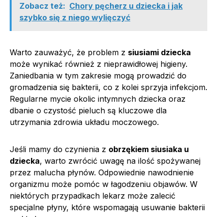
Zobacz też:
Chory pęcherz u dziecka i jak
szybko się z niego wylięczyć
Warto zauważyć, że problem z
siusiami dziecka
może wynikać również z nieprawidłowej higieny.
Zaniedbania w tym zakresie mogą prowadzić do
gromadzenia się bakterii, co z kolei sprzyja infekcjom.
Regularne mycie okolic intymnych dziecka oraz
dbanie o czystość pieluch są kluczowe dla
utrzymania zdrowia układu moczowego.
Jeśli mamy do czynienia z
obrzękiem siusiaka u
dziecka
, warto zwrócić uwagę na ilość spożywanej
przez malucha płynów. Odpowiednie nawodnienie
organizmu może pomóc w łagodzeniu objawów. W
niektórych przypadkach lekarz może zalecić
specjalne płyny, które wspomagają usuwanie bakterii