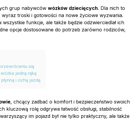
wnych grup nabywców
wózków dziecięcych
. Dla nich to
ż wyraz troski i gotowości na nowe życiowe wyzwania.
i wszystkie funkcje, ale także będzie odzwierciedlał ich
odne opcje dostosowane do potrzeb zarówno rodziców,
rzewróceniu się
 wózka jedną ręką
łynną i cichą jazdę
owie
, chcący zadbać o komfort i bezpieczeństwo swoich
 kluczową rolę odgrywa łatwość obsługi, stabilność
warzyszący im pojazd był nie tylko praktyczny, ale także