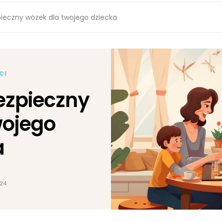
ieczny wózek dla twojego dziecka
CI
ezpieczny
wojego
a
024