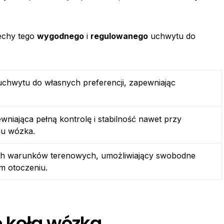
cechy tego
wygodnego
i
regulowanego
uchwytu do
chwytu do własnych preferencji, zapewniając
niająca pełną kontrolę i stabilność nawet przy
iu wózka.
h warunków terenowych, umożliwiający swobodne
m otoczeniu.
 koła wózka