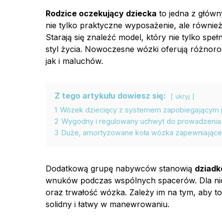
Rodzice oczekujący dziecka
to jedna z głó
nie tylko praktyczne wyposażenie, ale równie
Starają się znaleźć model, który nie tylko spełn
styl życia. Nowoczesne wózki oferują różnor
jak i maluchów.
Z tego artykułu dowiesz się:
ukryj
1
Wózek dziecięcy z systemem zapobiegającym p
2
Wygodny i regulowany uchwyt do prowadzenia
3
Duże, amortyzowane koła wózka zapewniające p
Dodatkową grupę nabywców stanowią
dziadk
wnuków podczas wspólnych spacerów. Dla nich
oraz trwałość wózka. Zależy im na tym, aby to
solidny i łatwy w manewrowaniu.