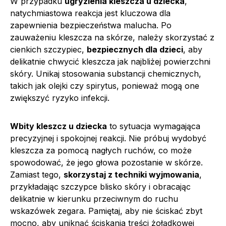
W przypadku
ugryzienia kleszcza u dziecka
,
natychmiastowa reakcja jest kluczowa dla
zapewnienia bezpieczeństwa malucha. Po
zauważeniu kleszcza na skórze, należy skorzystać z
cienkich szczypiec,
bezpiecznych dla dzieci
, aby
delikatnie chwycić kleszcza jak najbliżej powierzchni
skóry. Unikaj stosowania substancji chemicznych,
takich jak olejki czy spirytus, ponieważ mogą one
zwiększyć ryzyko infekcji.
Wbity kleszcz u dziecka
to sytuacja wymagająca
precyzyjnej i spokojnej reakcji. Nie próbuj wydobyć
kleszcza za pomocą nagłych ruchów, co może
spowodować, że jego głowa pozostanie w skórze.
Zamiast tego,
skorzystaj z techniki wyjmowania
,
przykładając szczypce blisko skóry i obracając
delikatnie w kierunku przeciwnym do ruchu
wskazówek zegara. Pamiętaj, aby nie ściskać zbyt
mocno, aby uniknąć ściskania treści żołądkowej