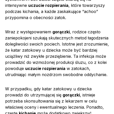
intensywne
uczucie rozpierania
, które towarzyszy
podczas kichania, a każde zaskakujące “achoo”
przypomina o obecności zatok.
Wraz z występowaniem
gorączki
, rodzice często
zaniepokojeni szukają skutecznych metod łagodzenia
dolegliwości swoich pociech. Istotne jest zrozumienie,
że katar zatokowy u dziecka może być bardziej
uciążliwy niż zwykłe przeziębienie. Ta infekcja może
prowadzić do wzmożonej produkcji śluzu, co z kolei
powoduje
uczucie rozpierania
w zatokach,
utrudniając małym nozdrzom swobodne oddychanie.
W przypadku, gdy katar zatokowy u dziecka
prowadzi do utrzymującej się
gorączki
, istnieje
potrzeba skonsultowania się z lekarzem w celu
właściwej oceny i ewentualnego leczenia. Ponadto,
częste
kichanie
może dodatkowo zwiększyć