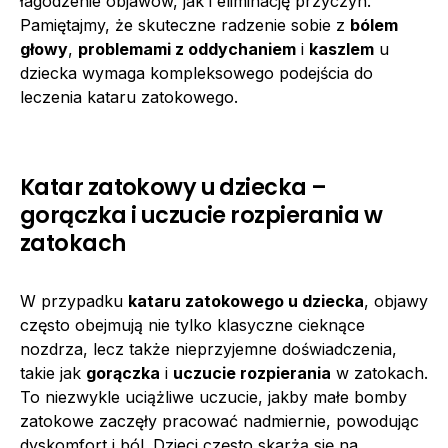
łagodzenie objawów, jak i eliminację przyczyn.
Pamiętajmy, że skuteczne radzenie sobie z
bólem
głowy
,
problemami z oddychaniem
i
kaszlem
u
dziecka wymaga kompleksowego podejścia do
leczenia kataru zatokowego.
Katar zatokowy u dziecka –
gorączka i uczucie rozpierania w
zatokach
W przypadku
kataru zatokowego u dziecka
, objawy
często obejmują nie tylko klasyczne cieknące
nozdrza, lecz także nieprzyjemne doświadczenia,
takie jak
gorączka
i
uczucie rozpierania
w zatokach.
To niezwykle uciążliwe uczucie, jakby małe bomby
zatokowe zaczęły pracować nadmiernie, powodując
dyskomfort i ból. Dzieci często skarżą się na