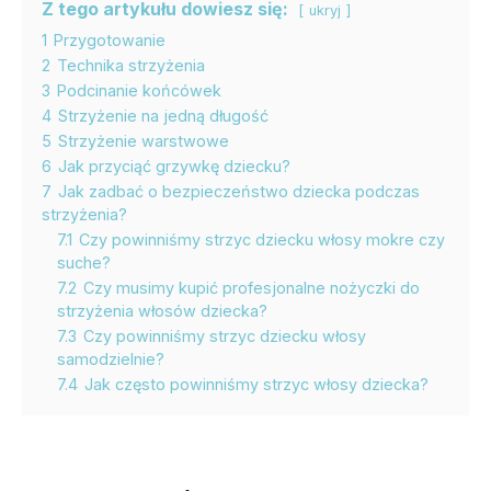
Z tego artykułu dowiesz się:
ukryj
1
Przygotowanie
2
Technika strzyżenia
3
Podcinanie końcówek
4
Strzyżenie na jedną długość
5
Strzyżenie warstwowe
6
Jak przyciąć grzywkę dziecku?
7
Jak zadbać o bezpieczeństwo dziecka podczas
strzyżenia?
7.1
Czy powinniśmy strzyc dziecku włosy mokre czy
suche?
7.2
Czy musimy kupić profesjonalne nożyczki do
strzyżenia włosów dziecka?
7.3
Czy powinniśmy strzyc dziecku włosy
samodzielnie?
7.4
Jak często powinniśmy strzyc włosy dziecka?