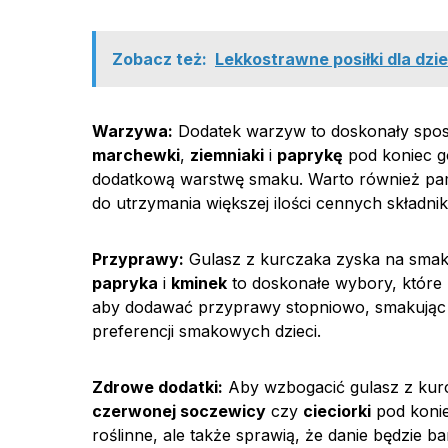
Zobacz też:
Lekkostrawne posiłki dla dzi
Warzywa:
Dodatek warzyw to doskonały sposó
marchewki
,
ziemniaki
i
paprykę
pod koniec g
dodatkową warstwę smaku. Warto również pami
do utrzymania większej ilości cennych składn
Przyprawy:
Gulasz z kurczaka zyska na smak
papryka
i
kminek
to doskonałe wybory, które 
aby dodawać przyprawy stopniowo, smakując 
preferencji smakowych dzieci.
Zdrowe dodatki:
Aby wzbogacić gulasz z kur
czerwonej soczewicy
czy
cieciorki
pod konie
roślinne, ale także sprawią, że danie będzie ba