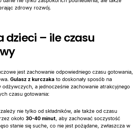
danie nie tylko zaspokoi ich podniebienia, ale także
erając zdrowy rozwój.
 dzieci – ile czasu
owy
luczowe jest zachowanie odpowiedniego czasu gotowania,
owa.
Gulasz z kurczaka
to doskonały sposób na
w odżywczych, a jednocześnie zachowanie atrakcyjnego
cych czasu gotowania:
leży nie tylko od składników, ale także od czasu
rzez około
30-40 minut
, aby zachować soczystość
so stanie się suche, co nie jest pożądane, zwłaszcza w