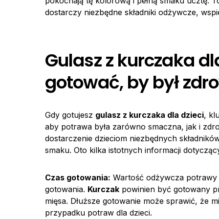
pokochają tę kolorową i pełną smaku ucztę. To 
dostarczy niezbędne składniki odżywcze, wspi
Gulasz z kurczaka dla
gotować, by był zdr
Gdy gotujesz
gulasz z kurczaka dla dzieci
, k
aby potrawa była zarówno smaczna, jak i zdr
dostarczenie dzieciom niezbędnych składnikó
smaku. Oto kilka istotnych informacji dotyczą
Czas gotowania:
Wartość odżywcza potrawy za
gotowania.
Kurczak
powinien być gotowany p
mięsa. Dłuższe gotowanie może sprawić, że mię
przypadku potraw dla dzieci.