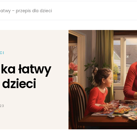
atwy – przepis dla dzieci
CI
aka łatwy
 dzieci
023