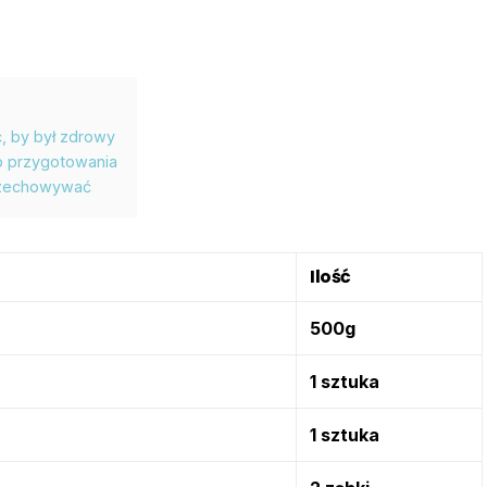
ć, by był zdrowy
ób przygotowania
przechowywać
Ilość
500g
1 sztuka
1 sztuka