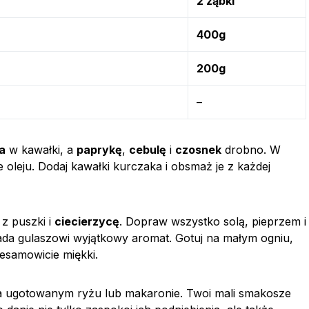
2 ząbki
400g
200g
–
a
w kawałki, a
paprykę
,
cebulę
i
czosnek
drobno. W
oleju. Dodaj kawałki kurczaka i obsmaż je z każdej
z puszki i
ciecierzycę
. Dopraw wszystko solą, pieprzem i
nada gulaszowi wyjątkowy aromat. Gotuj na małym ogniu,
niesamowicie miękki.
 ugotowanym ryżu lub makaronie. Twoi mali smakosze