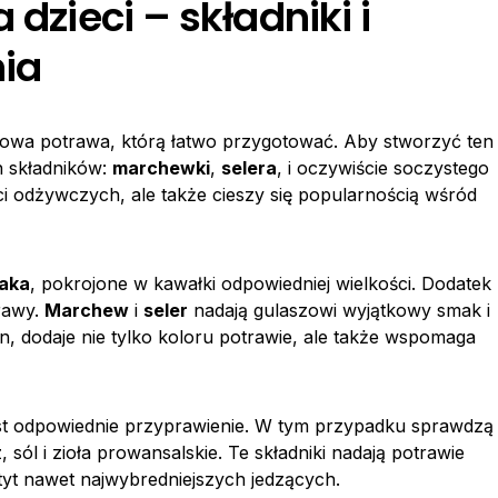
 dzieci – składniki i
ia
owa potrawa, którą łatwo przygotować. Aby stworzyć ten
h składników:
marchewki
,
selera
, i oczywiście soczystego
ci odżywczych, ale także cieszy się popularnością wśród
zaka
, pokrojone w kawałki odpowiedniej wielkości. Dodatek
rawy.
Marchew
i
seler
nadają gulaszowi wyjątkowy smak i
 dodaje nie tylko koloru potrawie, ale także wspomaga
t odpowiednie przyprawienie. W tym przypadku sprawdzą
, sól i zioła prowansalskie. Te składniki nadają potrawie
tyt nawet najwybredniejszych jedzących.