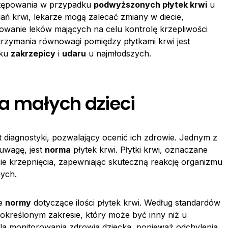
ostępowania w przypadku
podwyższonych płytek krwi
u
ań krwi, lekarze mogą zalecać zmiany w diecie,
sowanie leków mających na celu kontrolę krzepliwości
trzymania równowagi pomiędzy płytkami krwi jest
yku
zakrzepicy
i
udaru
u najmłodszych.
a małych dzieci
 diagnostyki, pozwalający ocenić ich zdrowie. Jednym z
uwagę, jest
norma
płytek krwi. Płytki krwi, oznaczane
sie krzepnięcia, zapewniając skuteczną reakcję organizmu
ych.
ne
normy
dotyczące ilości płytek krwi. Według standardów
w określonym zakresie, który może być inny niż u
la monitorowania zdrowia dziecka, ponieważ odchylenia