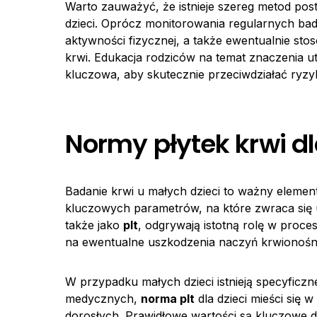
Warto zauważyć, że istnieje szereg metod p
dzieci. Oprócz monitorowania regularnych bad
aktywności fizycznej, a także ewentualnie sto
krwi. Edukacja rodziców na temat znaczenia u
kluczowa, aby skutecznie przeciwdziałać ryz
Normy płytek krwi dl
Badanie krwi u małych dzieci to ważny element
kluczowych parametrów, na które zwraca się 
także jako
plt
, odgrywają istotną rolę w proce
na ewentualne uszkodzenia naczyń krwionośn
W przypadku małych dzieci istnieją specyficz
medycznych,
norma plt
dla dzieci mieści się 
dorosłych. Prawidłowe wartości są kluczowe d