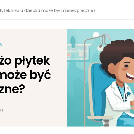
łytek krwi u dziecka może być niebezpieczne?
A
żo płytek
 może być
zne?
23