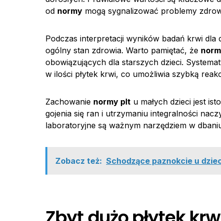
od
normy
mogą sygnalizować problemy zdrow
Podczas interpretacji wyników badań krwi dla d
ogólny stan zdrowia. Warto pamiętać, że
norm
obowiązujących dla starszych dzieci. Systema
w ilości płytek krwi, co umożliwia szybką rea
Zachowanie
normy plt
u małych dzieci jest ist
gojenia się ran i utrzymaniu integralności nac
laboratoryjne są ważnym narzędziem w dbaniu
Zobacz też:
Schodzące paznokcie u dzieck
Zbyt dużo płytek krw