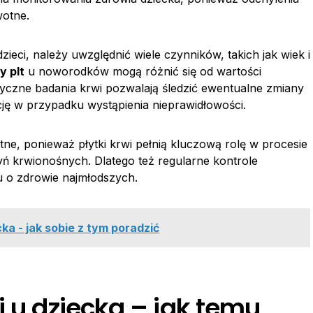
otne.
zieci, należy uwzględnić wiele czynników, takich jak wiek i
y plt
u noworodków mogą różnić się od wartości
tyczne badania krwi pozwalają śledzić ewentualne zmiany
kcję w przypadku wystąpienia nieprawidłowości.
otne, ponieważ płytki krwi pełnią kluczową rolę w procesie
zyń krwionośnych. Dlatego też regularne kontrole
 o zdrowie najmłodszych.
a - jak sobie z tym poradzić
i u dziecka – jak temu