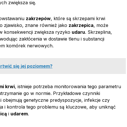
h zwiększa się.
powstawaniu
zakrzepów
, które są skrzepami krwi
o zjawisko, znane również jako
zakrzepica
, może
 w konsekwencji zwiększa ryzyko
udaru
. Skrzeplina,
odując zakłócenia w dostawie tlenu i substancji
iem komórek nerwowych.
artwić się jej poziomem?
i krwi
, istnieje potrzeba monitorowania tego parametru
utrzymanie go w normie. Przykładowe czynniki
eci obejmują genetyczne predyspozycje, infekcje czy
ja i kontrola tego problemu są kluczowe, aby uniknąć
icą
i
udarem
.