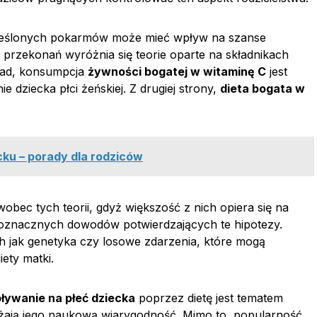
kreślonych pokarmów może mieć wpływ na szanse
 przekonań wyróżnia się teorie oparte na składnikach
ład, konsumpcja
żywności bogatej w witaminę C
jest
 dziecka płci żeńskiej. Z drugiej strony,
dieta bogata w
ku – porady dla rodziców
ec tych teorii, gdyż większość z nich opiera się na
noznacznych dowodów potwierdzających te hipotezy.
ich jak genetyka czy losowe zdarzenia, które mogą
ety matki.
ływanie na płeć dziecka
poprzez dietę jest tematem
żają jego naukową wiarygodność. Mimo to, popularność