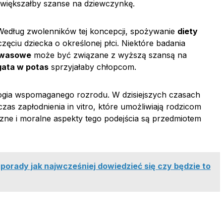
 zwiększałby szanse na dziewczynkę.
H. Według zwolenników tej koncepcji, spożywanie
diety
ęciu dziecka o określonej płci. Niektóre badania
kwasowe
może być związane z wyższą szansą na
gata w potas
sprzyjałaby chłopcom.
ogia wspomaganego rozrodu. W dzisiejszych czasach
zas zapłodnienia in vitro, które umożliwiają rodzicom
czne i moralne aspekty tego podejścia są przedmiotem
porady jak najwcześniej dowiedzieć się czy będzie to