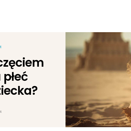
M
oczęciem
 płeć
ziecka?
4