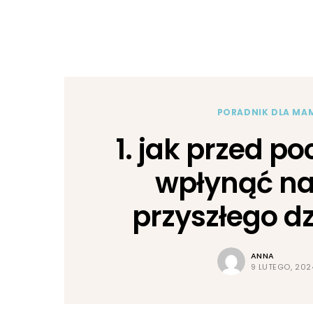
PORADNIK DLA MA
1. jak przed p
wpłynąć na
przyszłego d
ANNA
9 LUTEGO, 202