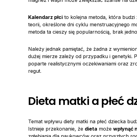
magnez i wapń może zwiększać szanse na dz
Kalendarz płci
to kolejna metoda, która budzi 
teorii, określone dni cyklu menstruacyjnego mo
metoda ta cieszy się popularnością, brak jed
Należy jednak pamiętać, że żadna z wymienion
dużej mierze zależy od przypadku i genetyki. 
poparte realistycznymi oczekiwaniami oraz zr
reguł.
Dieta matki a płeć d
Temat wpływu diety matki na płeć dziecka budz
Istnieje przekonanie, że
dieta
może
wpłynąć n
zgłębiania dla naukowców oraz przyszłych rod