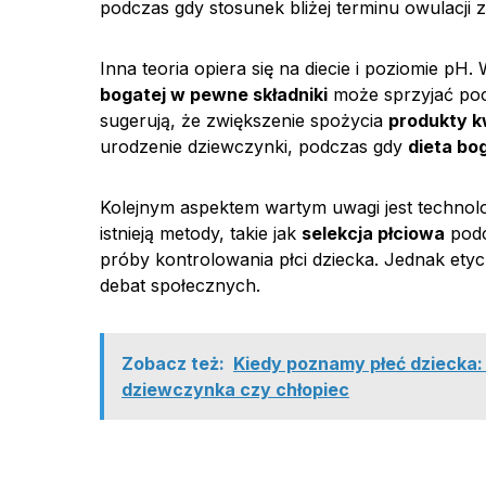
podczas gdy stosunek bliżej terminu owulacji
Inna teoria opiera się na diecie i poziomie p
bogatej w pewne składniki
może sprzyjać pocz
sugerują, że zwiększenie spożycia
produkty 
urodzenie dziewczynki, podczas gdy
dieta bo
Kolejnym aspektem wartym uwagi jest technol
istnieją metody, takie jak
selekcja płciowa
podc
próby kontrolowania płci dziecka. Jednak ety
debat społecznych.
Zobacz też:
Kiedy poznamy płeć dziecka: 
dziewczynka czy chłopiec