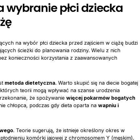
 wybranie płci dziecka
ążę
cych na wybór płci dziecka przed zajściem w ciążę budzi
ących ścieżki do planowania rodziny. Wielu z nich
ez konieczności korzystania z zaawansowanych
st
metoda dietetyczna
. Warto skupić się na diecie bogatej
ektórych teorii mogą wpływać na szanse urodzenia
e przekonanie, że spożywanie
więcej pokarmów bogatych
e chłopca, podczas gdy dieta oparta na
wapniu i
owego
. Teorie sugerują, że istnieje określony okres w
zapłodnieniu komórki jajowej z chromosomem Y (męskim).