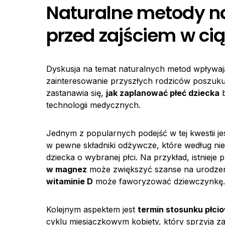
Naturalne metody na
przed zajściem w ci
Dyskusja na temat naturalnych metod wpływają
zainteresowanie przyszłych rodziców poszukuj
zastanawia się,
jak zaplanować płeć dziecka
b
technologii medycznych.
Jednym z popularnych podejść w tej kwestii je
w pewne składniki odżywcze, które według ni
dziecka o wybranej płci. Na przykład, istniej
w magnez
może zwiększyć szanse na urodzeni
witaminie D
może faworyzować dziewczynkę.
Kolejnym aspektem jest
termin stosunku płci
cyklu miesiączkowym kobiety, który sprzyja 