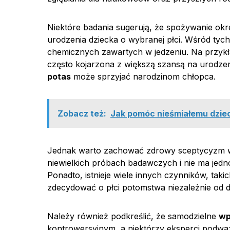
Niektóre badania sugerują, że spożywanie o
urodzenia dziecka o wybranej płci. Wśród tych
chemicznych zawartych w jedzeniu. Na przyk
często kojarzona z większą szansą na urodzenie
potas
może sprzyjać narodzinom chłopca.
Zobacz też:
Jak pomóc nieśmiałemu dziec
Jednak warto zachować zdrowy sceptycyzm wob
niewielkich próbach badawczych i nie ma jed
Ponadto, istnieje wiele innych czynników, tak
zdecydować o płci potomstwa niezależnie od di
Należy również podkreślić, że samodzielne
wp
kontrowersyjnym, a niektórzy eksperci podwa