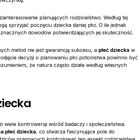
iewczynkę.
zainteresowanie planujących rodzicielstwo. Według tej
gą sprzyjać poczęciu dziecka daniej płci. O ile jednak
noznacznych dowodów potwierdzających jej skuteczność.
ych metod nie jest gwarancją sukcesu, a
płeć dziecka
w
Podjęcie decyzji o planowaniu płci potomstwa powinno być
ozumieniem, że natura często działa według własnych
ziecka
i wiele kontrowersji wśród badaczy i społeczeństwa.
a płeć dziecka
, co stwarza fascynujące pole do
ziców pragnących kontrolować ten aspekt rodzicielstwa.