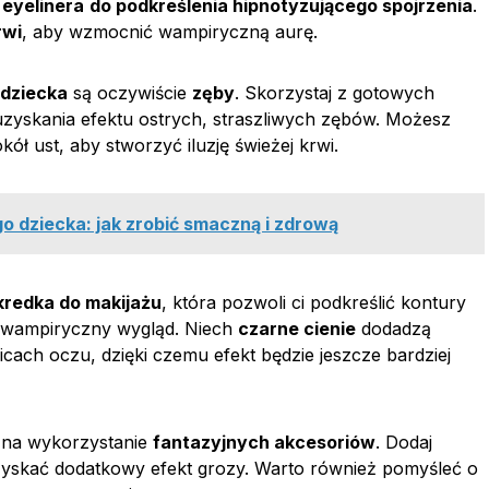
i
eyelinera
do podkreślenia hipnotyzującego spojrzenia
.
rwi
, aby wzmocnić wampiryczną aurę.
 dziecka
są oczywiście
zęby
. Skorzystaj z gotowych
 uzyskania efektu ostrych, straszliwych zębów. Możesz
ół ust, aby stworzyć iluzję świeżej krwi.
o dziecka: jak zrobić smaczną i zdrową
kredka do makijażu
, która pozwoli ci podkreślić kontury
y wampiryczny wygląd. Niech
czarne cienie
dodadzą
icach oczu, dzięki czemu efekt będzie jeszcze bardziej
 na wykorzystanie
fantazyjnych akcesoriów
. Dodaj
uzyskać dodatkowy efekt grozy. Warto również pomyśleć o