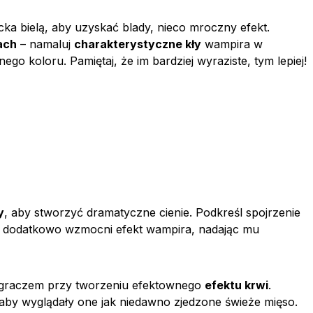
cka bielą, aby uzyskać blady, nieco mroczny efekt.
ach
– namaluj
charakterystyczne kły
wampira w
o koloru. Pamiętaj, że im bardziej wyraziste, tym lepiej!
y
, aby stworzyć dramatyczne cienie. Podkreśl spojrzenie
 dodatkowo wzmocni efekt wampira, nadając mu
 graczem przy tworzeniu efektownego
efektu krwi
.
 aby wyglądały one jak niedawno zjedzone świeże mięso.