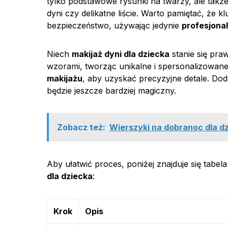
tylko podstawowe rysunki na twarzy, ale także
dyni czy delikatne liście. Warto pamiętać, że
bezpieczeństwo, używając jedynie
profesjona
Niech
makijaż dyni dla dziecka
stanie się pr
wzorami, tworząc unikalne i spersonalizowan
makijażu
, aby uzyskać precyzyjne detale. Dod
będzie jeszcze bardziej magiczny.
Zobacz też:
Wierszyki na dobranoc dla dz
Aby ułatwić proces, poniżej znajduje się tabel
dla dziecka
:
Krok
Opis