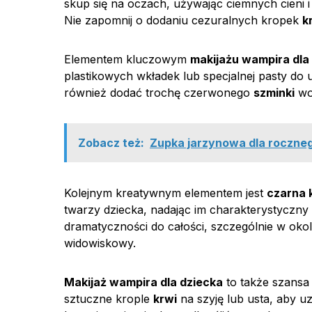
skup się na oczach, używając ciemnych cieni 
Nie zapomnij o dodaniu cezuralnych kropek
k
Elementem kluczowym
makijażu wampira dla
plastikowych wkładek lub specjalnej pasty do
również dodać trochę czerwonego
szminki
wok
Zobacz też:
Zupka jarzynowa dla roczneg
Kolejnym kreatywnym elementem jest
czarna 
twarzy dziecka, nadając im charakterystyczn
dramatyczności do całości, szczególnie w okol
widowiskowy.
Makijaż wampira dla dziecka
to także szansa
sztuczne krople
krwi
na szyję lub usta, aby 