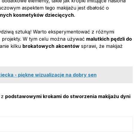
 dodatkowe elementy, takie jak kropki imitujące nasiona
 kluczowym aspektem tego makijażu jest dbałość o
lnych kosmetyków dziecięcych
.
awdziwą sztuką! Warto eksperymentować z różnymi
e projekty. W tym celu można używać
malutkich pędzli do
anie kilku
brokatowych akcentów
sprawi, że makijaż
iecka - piękne wizualizacje na dobry sen
a z
podstawowymi krokami do stworzenia makijażu dyni