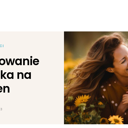
CI
owanie
cka na
en
23