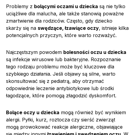
Problemy z
bolącymi oczami u dziecka
są nie tylko
uciążliwe dla malucha, ale także stanowią poważne
zmartwienie dla rodziców. Często, gdy dziecko
skarży się na
swędzące, łzawiące oczy
, istnieje kilka
potencjalnych przyczyn, które warto rozważyć.
Najczęstszym powodem
bolesności oczu u dziecka
są infekcje wirusowe lub bakteryjne. Rozpoznanie
tego rodzaju problemu może być kluczowe dla
szybkiego działania. Jeśli objawy są silne, warto
skonsultować się z pediatrą, aby otrzymać
odpowiednie leczenie antybiotykowe lub środki
łagodzące, które pomogą złagodzić dyskomfort.
Bolące oczy u dziecka
mogą również być wynikiem
alergii. Pyłki, kurz, roztocza czy sierść zwierząt
mogą prowokować reakcje alergiczne, objawiające
się między innymi
łzawieniem i swędzeniem oczu
. W