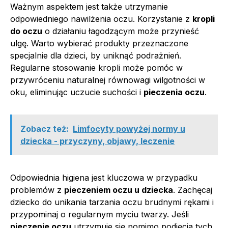
Ważnym aspektem jest także utrzymanie
odpowiedniego nawilżenia oczu. Korzystanie z
kropli
do oczu
o działaniu łagodzącym może przynieść
ulgę. Warto wybierać produkty przeznaczone
specjalnie dla dzieci, by uniknąć podrażnień.
Regularne stosowanie kropli może pomóc w
przywróceniu naturalnej równowagi wilgotności w
oku, eliminując uczucie suchości i
pieczenia oczu
.
Zobacz też:
Limfocyty powyżej normy u
dziecka - przyczyny, objawy, leczenie
Odpowiednia higiena jest kluczowa w przypadku
problemów z
pieczeniem oczu u dziecka
. Zachęcaj
dziecko do unikania tarzania oczu brudnymi rękami i
przypominaj o regularnym myciu twarzy. Jeśli
pieczenie oczu
utrzymuje się pomimo podjęcia tych