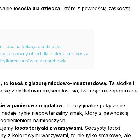
owanie
łososia dla dziecka
, które z pewnością zaskoczą
 idealna kolacja dla dziecka
czny i pożywny obiad dla małego smakosza
 frytkami i surówką z marchewki
, to
łosoś z glazurą miodowo-musztardową
. Ta słodka i
 się z delikatnym mięsem łososia, tworząc niezapomniane
sie w panierce z migdałów
. To oryginalne połączenie
 nadaje rybie niepowtarzalny smak, który z pewnością
odniebieniom najmłodszych.
nujemy
łosos teriyaki z warzywami
. Soczysty łosoś,
any z kolorowymi warzywami, to nie tylko smakowe, ale