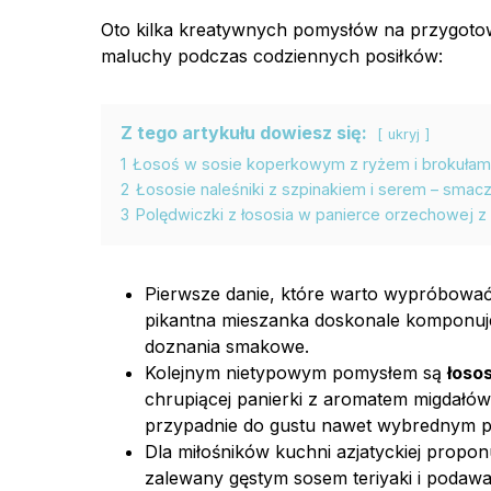
Oto kilka kreatywnych pomysłów na przygot
maluchy podczas codziennych posiłków:
Z tego artykułu dowiesz się:
ukryj
1
Łosoś w sosie koperkowym z ryżem i brokułami –
2
Łososie naleśniki z szpinakiem i serem – sma
3
Polędwiczki z łososia w panierce orzechowej z
Pierwsze danie, które warto wypróbować
pikantna mieszanka doskonale komponuje
doznania smakowe.
Kolejnym nietypowym pomysłem są
łoso
chrupiącej panierki z aromatem migdałów
przypadnie do gustu nawet wybrednym p
Dla miłośników kuchni azjatyckiej propo
zalewany gęstym sosem teriyaki i podaw