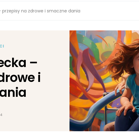
– przepisy na zdrowe i smaczne dania
CI
iecka –
drowe i
ania
24