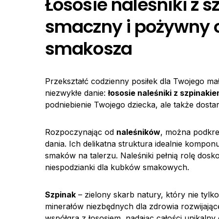
Łososie naleśniki z 
smaczny i pożywny 
smakosza
Przekształć codzienny posiłek dla Twojego ma
niezwykłe danie:
łososie naleśniki z
szpinaki
podniebienie Twojego dziecka, ale także dos
Rozpoczynając od
naleśników
, można podkre
dania. Ich delikatna struktura idealnie kompo
smaków na talerzu. Naleśniki pełnią rolę dos
niespodzianki dla kubków smakowych.
Szpinak
– zielony skarb natury, który nie tylko
minerałów niezbędnych dla zdrowia rozwijają
współgra z łososiem, nadając całości unikalny 