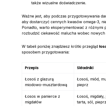
także wizualne doświadczenie.
Ważne jest, aby podczas przygotowywania da
aby dostarczyć cennych kwasów omega-3, ni
Ponadto, warto eksperymentować z różnymi pr
rozbudzić ciekawość malucha wobec nowych
W tabeli poniżej znajdziesz krótki przegląd
łos
sposobem przygotowania:
Przepis
Składniki
Łosoś z glazurą
Łosoś, miód, mu
miodowo-musztardową
pieprz
Łosos w panierce z
Łosoś, migdały, 
migdałów
tarta, sól, piepr