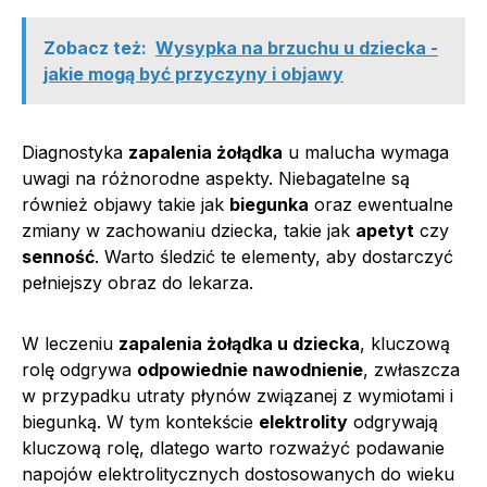
Zobacz też:
Wysypka na brzuchu u dziecka -
jakie mogą być przyczyny i objawy
Diagnostyka
zapalenia żołądka
u malucha wymaga
uwagi na różnorodne aspekty. Niebagatelne są
również objawy takie jak
biegunka
oraz ewentualne
zmiany w zachowaniu dziecka, takie jak
apetyt
czy
senność
. Warto śledzić te elementy, aby dostarczyć
pełniejszy obraz do lekarza.
W leczeniu
zapalenia żołądka u dziecka
, kluczową
rolę odgrywa
odpowiednie nawodnienie
, zwłaszcza
w przypadku utraty płynów związanej z wymiotami i
biegunką. W tym kontekście
elektrolity
odgrywają
kluczową rolę, dlatego warto rozważyć podawanie
napojów elektrolitycznych dostosowanych do wieku