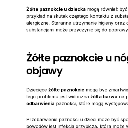
Żółte paznokcie u dziecka
mogą również być 
przykład na skutek częstego kontaktu z subs
alergiczne. Staranne utrzymanie higieny oraz 
substancjami może przyczynić się do poprawy
Żółte paznokcie u n
objawy
Dziecięce
żółte paznokcie
mogą być zmartwie
tego problemu jest widoczna
żółta barwa
na p
odbarwienia
paznokci, które mogą występow
Przebarwienie paznokci u dzieci może być s
powodów jest infekcja grzybicza, która może