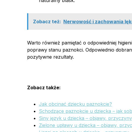
naturalny blask.
Zobacz też:
Nerwowość i zachowania lękow
Warto również pamiętać o odpowiedniej higien
poprawy stanu paznokci. Odpowiednio dobra
pozytywne rezultaty.
Zobacz także:
Jak obcinać dziecku paznokcie?
Schodzące paznokcie u dziecka – jak sob
Siny język u dziecka – objawy, przyczyny 
Zielone upławy u dziecka – objawy, przyc