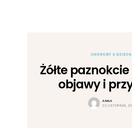
CHOROBY U DZIECK
Żółte paznokcie 
objawy i prz
ANNA
22 LISTOPADA, 2