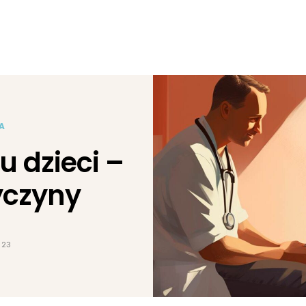
A
u dzieci –
yczyny
023